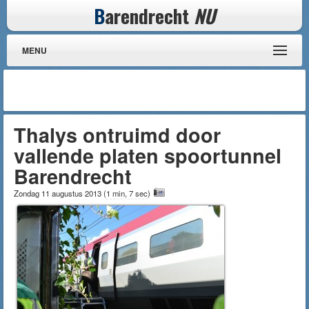
B
arendrecht
NU
MENU
Thalys ontruimd door
vallende platen spoortunnel
Barendrecht
Zondag 11 augustus 2013
(
1 min, 7 sec
)