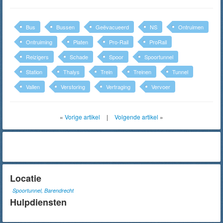
Bus
Bussen
Geëvacueerd
NS
Ontruimen
Ontruiming
Platen
Pro-Rail
ProRail
Reizigers
Schade
Spoor
Spoortunnel
Station
Thalys
Trein
Treinen
Tunnel
Vallen
Verstoring
Vertraging
Vervoer
«
Vorige artikel
|
Volgende artikel
»
Locatie
Spoortunnel, Barendrecht
Hulpdiensten