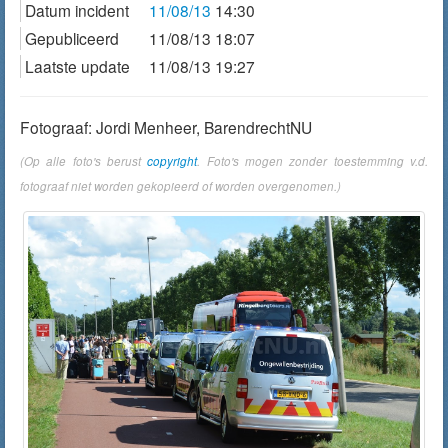
Datum incident
11/08/13
14:30
Gepubliceerd
11/08/13 18:07
Laatste update
11/08/13 19:27
Fotograaf: Jordi Menheer, BarendrechtNU
(Op alle foto's berust
copyright
. Foto's mogen zonder toestemming v.d.
fotograaf niet worden gekopieerd of worden overgenomen.)