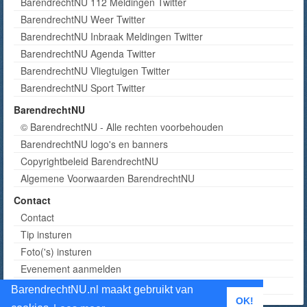
BarendrechtNU 112 Meldingen Twitter
BarendrechtNU Weer Twitter
BarendrechtNU Inbraak Meldingen Twitter
BarendrechtNU Agenda Twitter
BarendrechtNU Vliegtuigen Twitter
BarendrechtNU Sport Twitter
BarendrechtNU
© BarendrechtNU - Alle rechten voorbehouden
BarendrechtNU logo's en banners
Copyrightbeleid BarendrechtNU
Algemene Voorwaarden BarendrechtNU
Contact
Contact
Tip insturen
Foto('s) insturen
Evenement aanmelden
Informatie aanvragen adverteren
BarendrechtNU.nl maakt gebruikt van
OK!