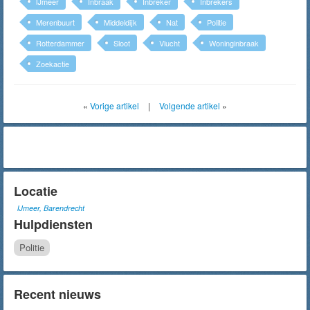
IJmeer
Inbraak
Inbreker
Inbrekers
Merenbuurt
Middeldijk
Nat
Politie
Rotterdammer
Sloot
Vlucht
Woninginbraak
Zoekactie
«
Vorige artikel
|
Volgende artikel
»
Locatie
IJmeer, Barendrecht
Hulpdiensten
Politie
Recent nieuws