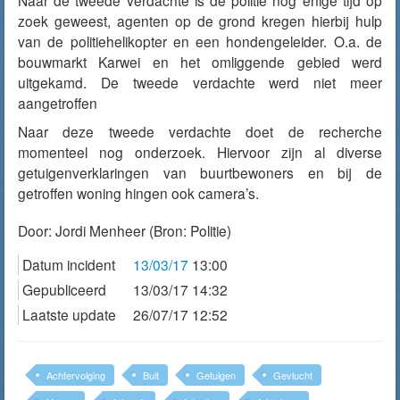
Naar de tweede verdachte is de politie nog enige tijd op
zoek geweest, agenten op de grond kregen hierbij hulp
van de politiehelikopter en een hondengeleider. O.a. de
bouwmarkt Karwei en het omliggende gebied werd
uitgekamd. De tweede verdachte werd niet meer
aangetroffen
Naar deze tweede verdachte doet de recherche
momenteel nog onderzoek. Hiervoor zijn al diverse
getuigenverklaringen van buurtbewoners en bij de
getroffen woning hingen ook camera’s.
Door:
Jordi Menheer
(Bron: Politie)
Datum incident
13/03/17
13:00
Gepubliceerd
13/03/17 14:32
Laatste update
26/07/17 12:52
Achtervolging
Buit
Getuigen
Gevlucht