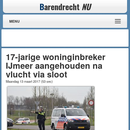
B
arendrecht
NU
MENU
17-jarige woninginbreker
IJmeer aangehouden na
vlucht via sloot
Maandag 13 maart 2017
(
53 sec
)