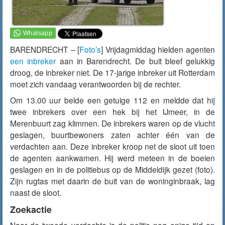
BARENDRECHT – [
Foto’s
] Vrijdagmiddag hielden agenten
een inbreker
aan in Barendrecht. De buit bleef gelukkig
droog, de inbreker niet. De 17-jarige inbreker uit Rotterdam
moet zich
vandaag
verantwoorden bij de rechter.
Om 13.00 uur belde een getuige 112 en meldde dat hij
twee inbrekers over een hek bij het IJmeer, in de
Merenbuurt zag klimmen. De inbrekers waren op de vlucht
geslagen, buurtbewoners zaten achter één van de
verdachten aan. Deze inbreker kroop net de sloot uit toen
de agenten aankwamen. Hij werd meteen in de boeien
geslagen en in de politiebus op de Middeldijk gezet (foto).
Zijn rugtas met daarin de buit van de woninginbraak, lag
naast de sloot.
Zoekactie