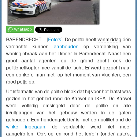
BARENDRECHT – [
Foto’s
] De politie heeft
vanmiddag
één
verdachte kunnen
aanhouden
op verdenking van
woninginbraak aan het IJmeer in Barendrecht. Naast een
groot aantal agenten op de grond zocht ook de
politiehelikopter mee vanuit de lucht. Er werd gezocht naar
een donkere man met, op het moment van vluchten, een
rood petje op.
Uit informatie van de politie bleek dat hij voor het laatst was
gezien in het gebied rond de Karwei en IKEA. De Karwei
werd volledig omsingeld door de politie en alle
in/uitgangen van het gebouw werden in de gaten
gehouden. Een hondengeleider is met een politiehond de
winkel ingegaan
, de verdachte werd niet meer
aangetroffen. Ook op en rond het terrein (onder auto’s,