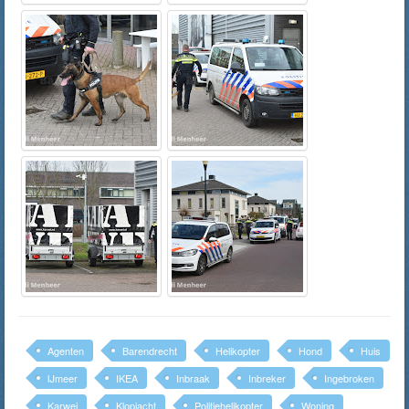
Agenten
Barendrecht
Helikopter
Hond
Huis
IJmeer
IKEA
Inbraak
Inbreker
Ingebroken
Karwei
Klopjacht
Politiehelikopter
Woning