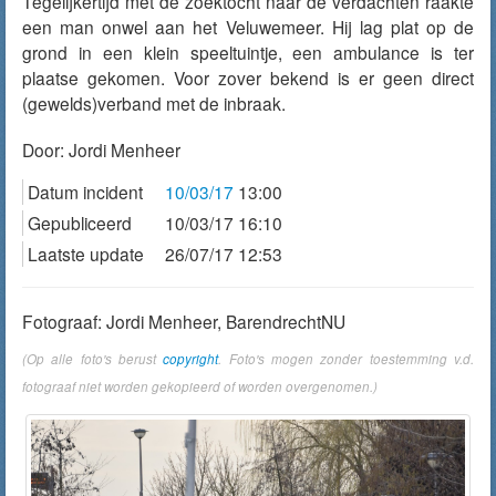
Tegelijkertijd met de zoektocht naar de verdachten raakte
een man onwel aan het Veluwemeer. Hij lag plat op de
grond in een klein speeltuintje, een ambulance is ter
plaatse gekomen. Voor zover bekend is er geen direct
(gewelds)verband met de inbraak.
Door:
Jordi Menheer
Datum incident
10/03/17
13:00
Gepubliceerd
10/03/17 16:10
Laatste update
26/07/17 12:53
Fotograaf: Jordi Menheer, BarendrechtNU
(Op alle foto's berust
copyright
. Foto's mogen zonder toestemming v.d.
fotograaf niet worden gekopieerd of worden overgenomen.)