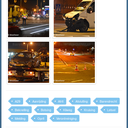
A29
Aanrijding
Afrit
Afsluiting
Barendrecht
Beknelling
Botsing
Kilweg
Kruising
Letsel
Melding
Oprit
Verontreiniging