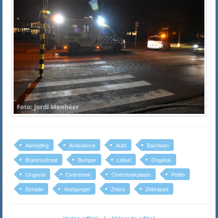
Aanrijding
Ambulance
Auto
Bachlaan
Brahmsstraat
Bumper
Letsel
Ongeluk
Ongeval
Oversteek
Oversteekplaats
Politie
Schade
Voetganger
Zebra
Zebrapad