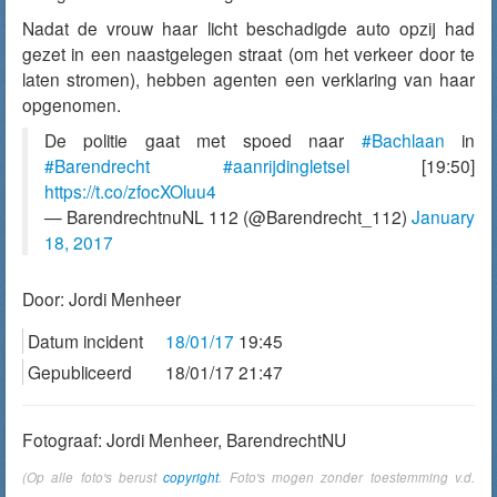
Nadat de vrouw haar licht beschadigde auto opzij had
gezet in een naastgelegen straat (om het verkeer door te
laten stromen), hebben agenten een verklaring van haar
opgenomen.
De politie gaat met spoed naar
#Bachlaan
in
#Barendrecht
#aanrijdingletsel
[19:50]
https://t.co/zfocXOluu4
— BarendrechtnuNL 112 (@Barendrecht_112)
January
18, 2017
Door:
Jordi Menheer
Datum incident
18/01/17
19:45
Gepubliceerd
18/01/17 21:47
Fotograaf: Jordi Menheer, BarendrechtNU
(Op alle foto's berust
copyright
. Foto's mogen zonder toestemming v.d.