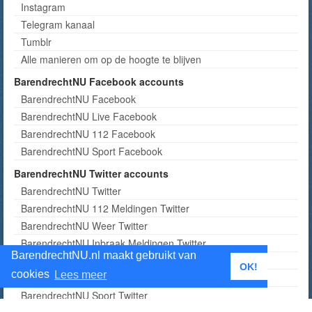
Instagram
Telegram kanaal
Tumblr
Alle manieren om op de hoogte te blijven
BarendrechtNU Facebook accounts
BarendrechtNU Facebook
BarendrechtNU Live Facebook
BarendrechtNU 112 Facebook
BarendrechtNU Sport Facebook
BarendrechtNU Twitter accounts
BarendrechtNU Twitter
BarendrechtNU 112 Meldingen Twitter
BarendrechtNU Weer Twitter
BarendrechtNU Inbraak Meldingen Twitter
BarendrechtNU.nl maakt gebruikt van
BarendrechtNU Agenda Twitter
OK!
cookies
Lees meer
BarendrechtNU Vliegtuigen Twitter
BarendrechtNU Sport Twitter