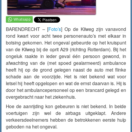
BARENDRECHT – [
Foto’s
] Op de Kilweg zijn
vanavond
rond kwart voor acht twee personenauto’s met elkaar in
botsing gekomen. Het ongeval gebeurde op het kruispunt
van de Kilweg bij de oprit A29 (richting Rotterdam). Bij het
ongeluk raakte in ieder geval één persoon gewond, in
afwachting van de (met spoed gealarmeerd) ambulance
heeft hij op de grond gelegen naast de auto met flinke
schade aan de voorzijde. Het is niet bekend wat voor
letsel hij heeft opgelopen en wat de ernst daarvan is. Hij is
door het ambulancepersoneel op een brancard gelegd en
overgebracht naar het ziekenhuis.
Hoe de aanrijding kon gebeuren is niet bekend. In beide
voertuigen zijn wel de airbags uitgeklapt. Andere
verkeersdeelnemers hebben de betrokkenen eerste hulp
geboden na het ongeval.