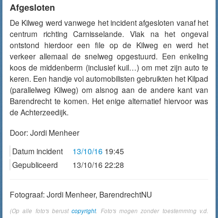
Afgesloten
De Kilweg werd vanwege het incident afgesloten vanaf het
centrum richting Carnisselande. Vlak na het ongeval
ontstond hierdoor een file op de Kilweg en werd het
verkeer allemaal de snelweg opgestuurd. Een enkeling
koos de middenberm (inclusief kuil…) om met zijn auto te
keren. Een handje vol automobilisten gebruikten het Kilpad
(parallelweg Kilweg) om alsnog aan de andere kant van
Barendrecht te komen. Het enige alternatief hiervoor was
de Achterzeedijk.
Door:
Jordi Menheer
Datum incident
13/10/16
19:45
Gepubliceerd
13/10/16 22:28
Fotograaf: Jordi Menheer, BarendrechtNU
(Op alle foto's berust
copyright
. Foto's mogen zonder toestemming v.d.