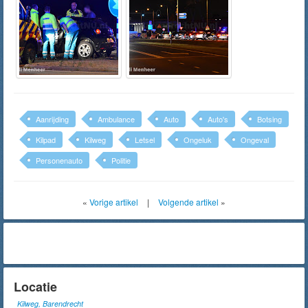
Aanrijding
Ambulance
Auto
Auto's
Botsing
Kilpad
Kilweg
Letsel
Ongeluk
Ongeval
Personenauto
Politie
«
Vorige artikel
|
Volgende artikel
»
Locatie
Kilweg, Barendrecht