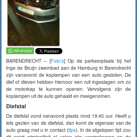
BARENDRECHT – [
Foto’s
] Op de parkeerplaats bij het
Inge de Bruijn zwembad aan de Hamburg in Barendrecht
zijn
vanavond
de koplampen van een auto gestolen. De
dief of dieven hebben hiervoor een ruit ingeslagen om zo
de motorkap te kunnen openen. Vervolgens zijn de
koplampen uit de auto gehaald en meegenomen.
Diefstal
De diefstal vond
vanavond
plaats rond 19:45 uur. Heeft u
iets gezien van de diefstal, dan komt de eigenaar van de
auto graag met u in contact (
tips
). In de afgelopen tijd zou
dit soort criminaliteit al vaker zijn voorgekomen op de