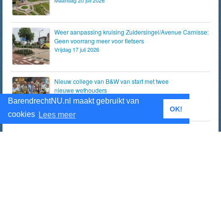
Weer aanpassing kruising Zuidersingel/Avenue Carnisse:
Geen voorrang meer voor fietsers
Vrijdag 17 juli 2026
Nieuw college van B&W van start met twee
nieuwe wethouders
Vrijdag 17 juli 2026
BarendrechtNU.nl maakt gebruikt van
OK!
cookies
Lees meer
Gerelateerd nieuws
Politie ontdekt voor bijna half miljoen euro aan gestolen
spullen in loods aan het Zuideinde
Dinsdag 21 juli 2026