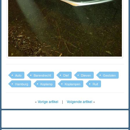
Auto
Barendrecht
Dief
Dieven
Gestolen
Hamburg
Koplamp
Koplampen
Ruit
«
Vorige artikel
|
Volgende artikel
»