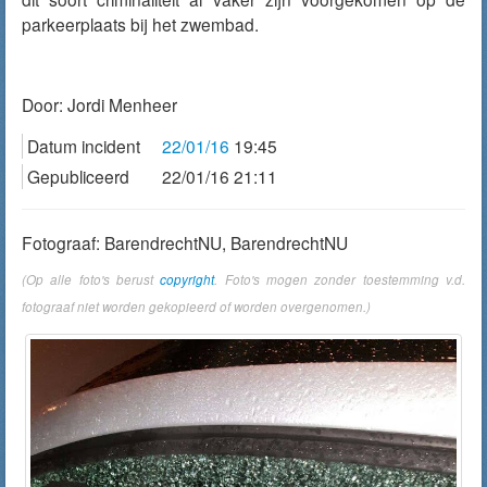
parkeerplaats bij het zwembad.
Door:
Jordi Menheer
Datum incident
22/01/16
19:45
Gepubliceerd
22/01/16 21:11
Fotograaf: BarendrechtNU, BarendrechtNU
(Op alle foto's berust
copyright
. Foto's mogen zonder toestemming v.d.
fotograaf niet worden gekopieerd of worden overgenomen.)