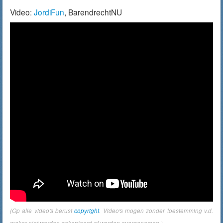
Video:
JordiFun
, BarendrechtNU
(Op alle video's berust
copyright
. Video's mogen zonder toestemming v.d.