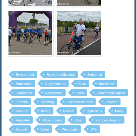
Barendrecht
Barendrechtseweg
Binnenhof
Brandweer
Burgemeester
Buurt
Buurtfeest
Doorkomst
Dorpsstraat
Feest
Gemeentehuisplein
Gezellig
Hamburg
Heinenoordtunnel
Hospice
Kazerne
Kilweg
Muziek
Optredens
Parijs
RopaRun
Roparunners
Sfeer
Stichting Roparun
Voordijk
Water
Wethouder
Wijk