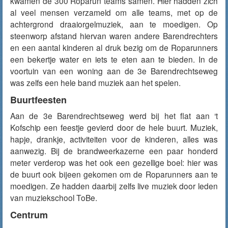
kwamen de 300 Roparun teams samen. Hier hadden zich
al veel mensen verzameld om alle teams, met op de
achtergrond draaiorgelmuziek, aan te moedigen. Op
steenworp afstand hiervan waren andere Barendrechters
en een aantal kinderen al druk bezig om de Roparunners
een bekertje water en iets te eten aan te bieden. In de
voortuin van een woning aan de 3e Barendrechtseweg
was zelfs een hele band muziek aan het spelen.
Buurtfeesten
Aan de 3e Barendrechtseweg werd bij het flat aan ‘t
Kofschip een feestje gevierd door de hele buurt. Muziek,
hapje, drankje, activiteiten voor de kinderen, alles was
aanwezig. Bij de brandweerkazerne een paar honderd
meter verderop was het ook een gezellige boel: hier was
de buurt ook bijeen gekomen om de Roparunners aan te
moedigen. Ze hadden daarbij zelfs live muziek door leden
van muziekschool ToBe.
Centrum