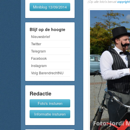
(Op alle foto's berust
copyright
Miniblog 13/09/2014
Blijf op de hoogte
Nieuwsbrief
Twitter
Telegram
Facebook
Instagram
Volg BarendrechtNU
Redactie
Foto's insturen
Informatie insturen