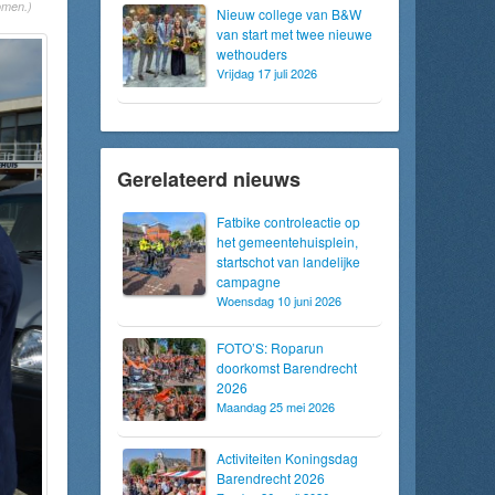
omen.)
Nieuw college van B&W
van start met twee nieuwe
wethouders
Vrijdag 17 juli 2026
Gerelateerd nieuws
Fatbike controleactie op
het gemeentehuisplein,
startschot van landelijke
campagne
Woensdag 10 juni 2026
FOTO’S: Roparun
doorkomst Barendrecht
2026
Maandag 25 mei 2026
Activiteiten Koningsdag
Barendrecht 2026