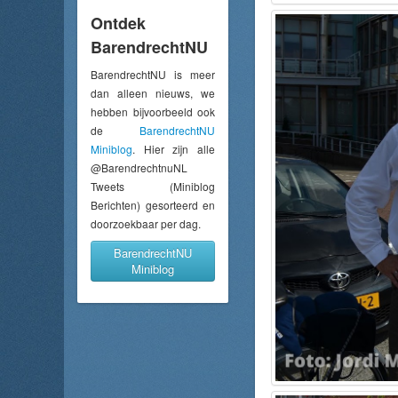
Ontdek
BarendrechtNU
BarendrechtNU is meer
dan alleen nieuws, we
hebben bijvoorbeeld ook
de
BarendrechtNU
Miniblog
. Hier zijn alle
@BarendrechtnuNL
Tweets (Miniblog
Berichten) gesorteerd en
doorzoekbaar per dag.
BarendrechtNU
Miniblog