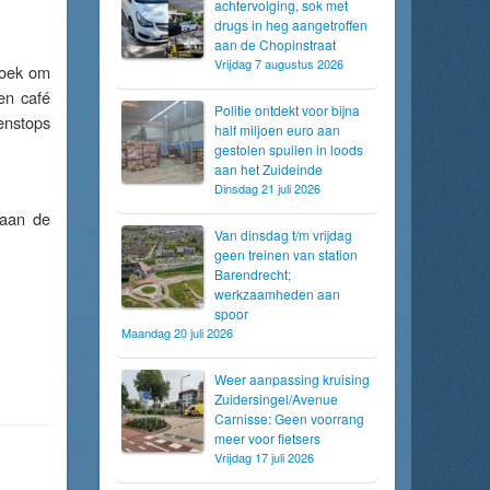
achtervolging, sok met
drugs in heg aangetroffen
aan de Chopinstraat
Vrijdag 7 augustus 2026
hoek om
en café
Politie ontdekt voor bijna
enstops
half miljoen euro aan
gestolen spullen in loods
aan het Zuideinde
Dinsdag 21 juli 2026
 aan de
Van dinsdag t/m vrijdag
geen treinen van station
Barendrecht;
werkzaamheden aan
spoor
Maandag 20 juli 2026
Weer aanpassing kruising
Zuidersingel/Avenue
Carnisse: Geen voorrang
meer voor fietsers
Vrijdag 17 juli 2026