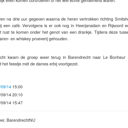
ijk even komen controleren of het wel echte gentlemens waren.
ven na drie uur gegeven waarna de heren vertrokken richting Smits
ij een café. Vervolgens is er ook nog in Heerjansdam en Rijsoord e
 rust te komen onder het genot van een drankje. Tijdens deze tuss
garen- en whiskey proeverij gehouden.
acht kwam de groep weer terug in Barendrecht naar Le Bonheur
het feestje mét de dames erbij voortgezet.
/09/14
15:00
/09/14 20:10
/09/14 15:47
eer, BarendrechtNU