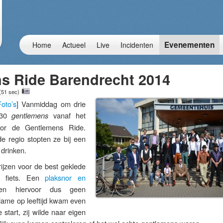
Evenementen
Home
Actueel
Live
Incidenten
s Ride Barendrecht 2014
(
51 sec
)
Foto’s
]
Vanmiddag
om drie
n 30
vanaf het
gentlemens
oor de Gentlemens Ride.
de regio stopten ze bij een
 drinken.
ijzen voor de best geklede
 fiets. Een
plaksnor en
n hiervoor dus geen
dame op leeftijd kwam even
 start, zij wilde naar eigen