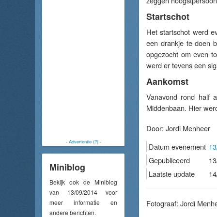
zeggen hoogstpersoonl
Startschot
Het startschot werd e
een drankje te doen b
opgezocht om even tot
werd er tevens een si
Aankomst
Vanavond rond half 
Middenbaan. Hier werd 
Door:
Jordi Menheer
-
Advertentie (?)
-
Datum evenement
13
Gepubliceerd
13
Miniblog
Laatste update
14
Bekijk ook de Miniblog
van 13/09/2014 voor
meer informatie en
Fotograaf: Jordi Menh
andere berichten.