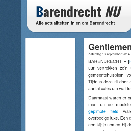
B
arendrecht
NU
Alle actualiteiten in en om Barendrecht
Gentlemen
Zaterdag 13 september 2014
BARENDRECHT – [
uur vertrokken zo’
gemeentehuisplein v
Tijdens deze rit door 
aantal cafés om wat te
Daarnaast waren er pr
man en de mooiste
gepimpte fiets
ware
overbodige luxe. Een 
een kijkje nemen bij de