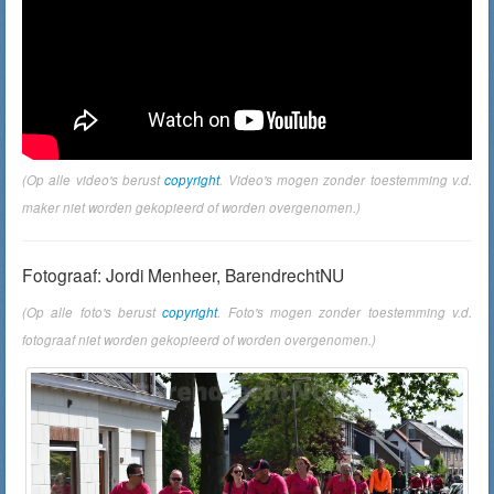
(Op alle video's berust
copyright
. Video's mogen zonder toestemming v.d.
maker niet worden gekopieerd of worden overgenomen.)
Fotograaf: Jordi Menheer, BarendrechtNU
(Op alle foto's berust
copyright
. Foto's mogen zonder toestemming v.d.
fotograaf niet worden gekopieerd of worden overgenomen.)