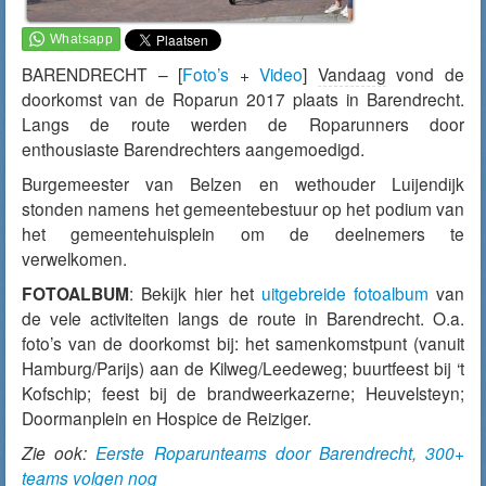
BARENDRECHT – [
Foto’s
+
Video
]
Vandaag
vond de
doorkomst van de Roparun 2017 plaats in Barendrecht.
Langs de route werden de Roparunners door
enthousiaste Barendrechters aangemoedigd.
Burgemeester van Belzen en wethouder Luijendijk
stonden namens het gemeentebestuur op het podium van
het gemeentehuisplein om de deelnemers te
verwelkomen.
FOTOALBUM
: Bekijk hier het
uitgebreide fotoalbum
van
de vele activiteiten langs de route in Barendrecht. O.a.
foto’s van de doorkomst bij: het samenkomstpunt (vanuit
Hamburg/Parijs) aan de Kilweg/Leedeweg; buurtfeest bij ‘t
Kofschip; feest bij de brandweerkazerne; Heuvelsteyn;
Doormanplein en Hospice de Reiziger.
Zie ook:
Eerste Roparunteams door Barendrecht, 300+
teams volgen nog