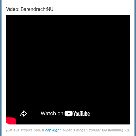
Video: BarendrechtNU
(Op alle video's berust
copyright
. Video's mogen zonder toestemming v.d.