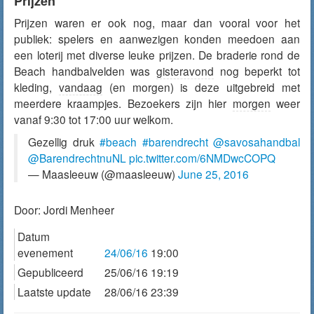
Prijzen
Prijzen waren er ook nog, maar dan vooral voor het
publiek: spelers en aanwezigen konden meedoen aan
een loterij met diverse leuke prijzen. De braderie rond de
Beach handbalvelden was
gisteravond
nog beperkt tot
kleding,
vandaag
(en morgen) is deze uitgebreid met
meerdere kraampjes. Bezoekers zijn hier
morgen
weer
vanaf 9:30 tot 17:00 uur welkom.
Gezellig druk
#beach
#barendrecht
@savosahandbal
@BarendrechtnuNL
pic.twitter.com/6NMDwcCOPQ
— Maasleeuw (@maasleeuw)
June 25, 2016
Door:
Jordi Menheer
Datum
evenement
24/06/16
19:00
Gepubliceerd
25/06/16 19:19
Laatste update
28/06/16 23:39