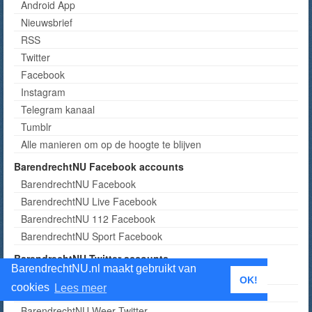
Android App
Nieuwsbrief
RSS
Twitter
Facebook
Instagram
Telegram kanaal
Tumblr
Alle manieren om op de hoogte te blijven
BarendrechtNU Facebook accounts
BarendrechtNU Facebook
BarendrechtNU Live Facebook
BarendrechtNU 112 Facebook
BarendrechtNU Sport Facebook
BarendrechtNU Twitter accounts
BarendrechtNU.nl maakt gebruikt van
BarendrechtNU Twitter
OK!
cookies
Lees meer
BarendrechtNU 112 Meldingen Twitter
BarendrechtNU Weer Twitter