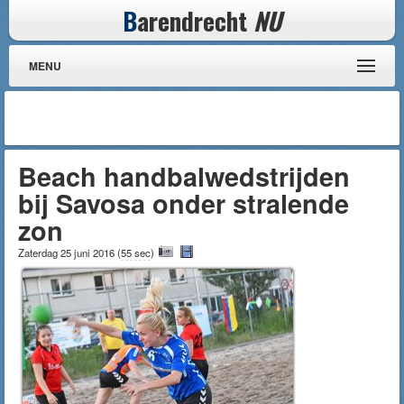
B
arendrecht
NU
MENU
Beach handbalwedstrijden
bij Savosa onder stralende
zon
Zaterdag 25 juni 2016
(
55 sec
)