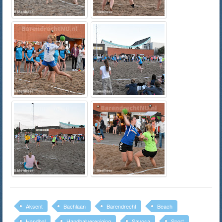
Aksent
Bachlaan
Barendrecht
Beach
Handbal
Handbalvereniging
Savosa
Sport