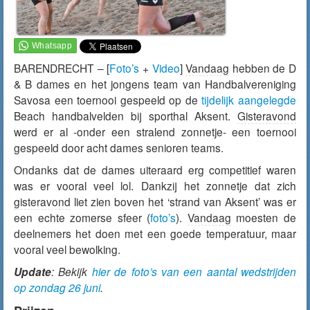
BARENDRECHT – [
Foto’s
+
Video
]
Vandaag
hebben de D
& B dames en het jongens team van Handbalvereniging
Savosa een toernooi gespeeld op de
tijdelijk aangelegde
Beach handbalvelden bij sporthal Aksent.
Gisteravond
werd er al -onder een stralend zonnetje- een toernooi
gespeeld door acht dames senioren teams.
Ondanks dat de dames uiteraard erg competitief waren
was er vooral veel lol. Dankzij het zonnetje dat zich
gisteravond
liet zien boven het ‘strand van Aksent’ was er
een echte zomerse sfeer (
foto’s
).
Vandaag
moesten de
deelnemers het doen met een goede temperatuur, maar
vooral veel bewolking.
Update
: Bekijk
hier de foto’s van een aantal wedstrijden
op zondag 26 juni
.