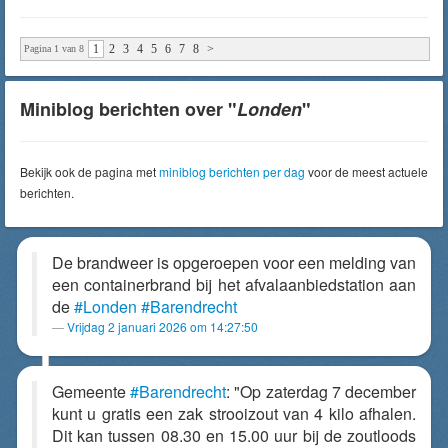
1
2
3
4
5
6
7
8
>
Pagina 1 van 8
Miniblog berichten over "
Londen
"
Bekijk ook de pagina met
miniblog berichten per dag
voor de meest actuele
berichten.
De brandweer is opgeroepen voor een melding van
een containerbrand bij het afvalaanbiedstation aan
de
#Londen
#Barendrecht
Vrijdag 2 januari 2026 om 14:27:50
Gemeente
#Barendrecht
: "Op zaterdag 7 december
kunt u gratis een zak strooizout van 4 kilo afhalen.
Dit kan tussen 08.30 en 15.00 uur bij de zoutloods