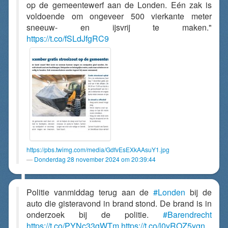
op de gemeentewerf aan de Londen. Eén zak is
voldoende om ongeveer 500 vierkante meter
sneeuw- en ijsvrij te maken."
https://t.co/fSLdJfgRC9
https://pbs.twimg.com/media/GdfvEsEXkAAsuY1.jpg
Donderdag 28 november 2024 om 20:39:44
Politie vanmiddag terug aan de
#Londen
bij de
auto die gisteravond in brand stond. De brand is in
onderzoek bij de politie.
#Barendrecht
https://t.co/PYNc33gWTm
https://t.co/l0yROZ5ygn