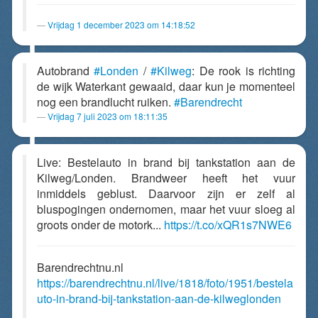
Vrijdag 1 december 2023 om 14:18:52
Autobrand
#Londen
/
#Kilweg
: De rook is richting
de wijk Waterkant gewaaid, daar kun je momenteel
nog een brandlucht ruiken.
#Barendrecht
Vrijdag 7 juli 2023 om 18:11:35
Live: Bestelauto in brand bij tankstation aan de
Kilweg/Londen. Brandweer heeft het vuur
inmiddels geblust. Daarvoor zijn er zelf al
bluspogingen ondernomen, maar het vuur sloeg al
groots onder de motork...
https://t.co/xQR1s7NWE6
Barendrechtnu.nl
https://barendrechtnu.nl/live/1818/foto/1951/bestela
uto-in-brand-bij-tankstation-aan-de-kilweglonden