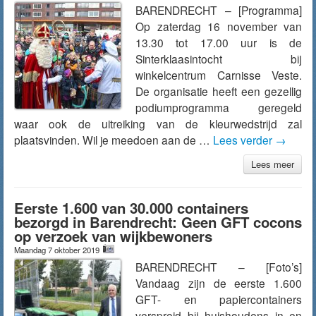
BARENDRECHT – [Programma]
Op zaterdag 16 november van
13.30 tot 17.00 uur is de
Sinterklaasintocht bij
winkelcentrum Carnisse Veste.
De organisatie heeft een gezellig
podiumprogramma geregeld
waar ook de uitreiking van de kleurwedstrijd zal
plaatsvinden. Wil je meedoen aan de …
Lees verder
→
Lees meer
Eerste 1.600 van 30.000 containers
bezorgd in Barendrecht: Geen GFT cocons
op verzoek van wijkbewoners
Maandag 7 oktober 2019
BARENDRECHT – [Foto’s]
Vandaag zijn de eerste 1.600
GFT- en papiercontainers
verspreid bij huishoudens in en