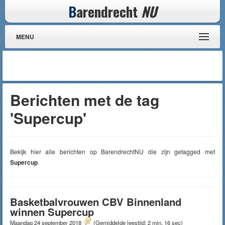
B
arendrecht
NU
MENU
Berichten met de tag
'Supercup'
Bekijk hier alle berichten op BarendrechtNU die zijn getagged met
Supercup
.
Basketbalvrouwen CBV Binnenland
winnen Supercup
Maandag 24 september 2018
(Gemiddelde leestijd: 2 min, 16 sec)