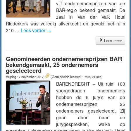
vijf ondernemersprijzen van de
BAR-regio bekend gemaakt. De
zaal in Van der Valk Hotel
Ridderkerk was volledig uitverkocht en gevuld met ruim
210 …
Lees verder
→
Lees meer
Genomineerden ondernemersprijzen BAR
bekendgemaakt, 25 ondernemers
geselecteerd
Vrijdag 17 november 2017
(Gemiddelde leestijd: 1 min, 24 sec)
BARENDRECHT – Uit ruim 100
voorgedragen ondernemers
hebben de 5 jury’s van de
ondernemersprijzen 25
ondernemers geselecteerd. Zij
gaan door naar de
jurygesprekken, welke op
maandag 4 december plaatsvinden in Van der Valk Hotel