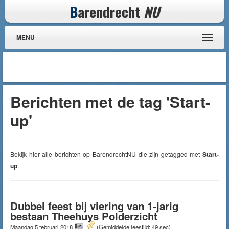
B
arendrecht
NU
MENU
Berichten met de tag 'Start-
up'
Bekijk hier alle berichten op BarendrechtNU die zijn getagged met
Start-
up
.
Dubbel feest bij viering van 1-jarig
bestaan Theehuys Polderzicht
Maandag 5 februari 2018
(Gemiddelde leestijd: 49 sec)