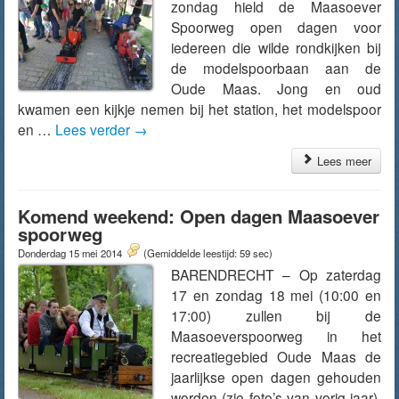
zondag hield de Maasoever
Spoorweg open dagen voor
iedereen die wilde rondkijken bij
de modelspoorbaan aan de
Oude Maas. Jong en oud
kwamen een kijkje nemen bij het station, het modelspoor
en …
Lees verder
→
Lees meer
Komend weekend: Open dagen Maasoever
spoorweg
Donderdag 15 mei 2014
(Gemiddelde leestijd: 59 sec)
BARENDRECHT – Op zaterdag
17 en zondag 18 mei (10:00 en
17:00) zullen bij de
Maasoeverspoorweg in het
recreatiegebied Oude Maas de
jaarlijkse open dagen gehouden
worden (zie foto’s van vorig jaar).