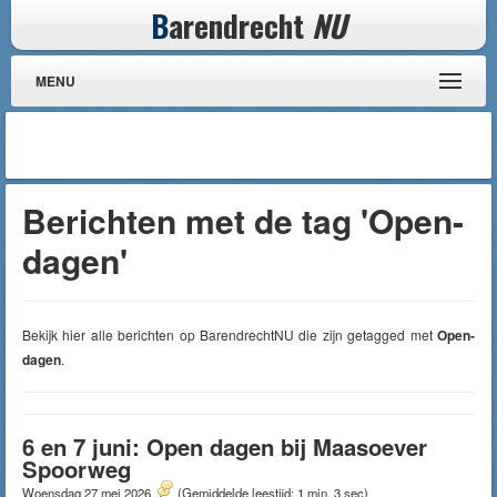
B
arendrecht
NU
MENU
Berichten met de tag 'Open-
dagen'
Bekijk hier alle berichten op BarendrechtNU die zijn getagged met
Open-
dagen
.
6 en 7 juni: Open dagen bij Maasoever
Spoorweg
Woensdag 27 mei 2026
(Gemiddelde leestijd: 1 min, 3 sec)