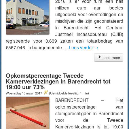
2016 is er voor ruim een half
miljoen euro aan boetes
uitgedeeld voor overtredingen en
misdrijven die zijn geconstateerd
in Barendrecht. Het Centraal
Justitieel Incassobureau (CJIB)
registreerde voor 3.639 zaken een totaalbedrag van
€567.046. In buurgemeente …
Lees verder
→
Lees meer
Opkomstpercentage Tweede
Kamerverkiezingen in Barendrecht tot
19:00 uur 73%
Woensdag 15 maart 2017
(Gemiddelde leestijd: 1 min)
BARENDRECHT – Het
opkomstpercentage van
stemgerechtigden in Barendrecht
voor de Tweede
Kamerverkiezingen is tot 19:00