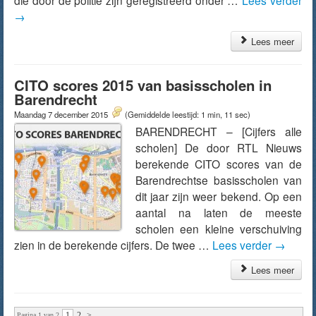
die door de politie zijn geregistreerd onder …
Lees verder
→
Lees meer
CITO scores 2015 van basisscholen in
Barendrecht
Maandag 7 december 2015
(Gemiddelde leestijd: 1 min, 11 sec)
BARENDRECHT – [Cijfers alle
scholen] De door RTL Nieuws
berekende CITO scores van de
Barendrechtse basisscholen van
dit jaar zijn weer bekend. Op een
aantal na laten de meeste
scholen een kleine verschuiving
zien in de berekende cijfers. De twee …
Lees verder
→
Lees meer
1
2
>
Pagina 1 van 2