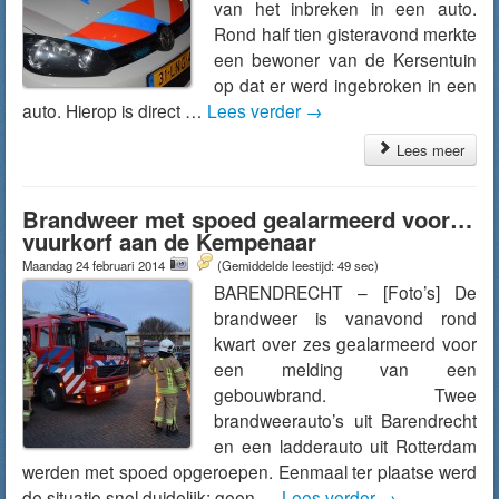
van het inbreken in een auto.
Rond half tien gisteravond merkte
een bewoner van de Kersentuin
op dat er werd ingebroken in een
auto. Hierop is direct …
Lees verder
→
Lees meer
Brandweer met spoed gealarmeerd voor…
vuurkorf aan de Kempenaar
Maandag 24 februari 2014
(Gemiddelde leestijd: 49 sec)
BARENDRECHT – [Foto’s] De
brandweer is vanavond rond
kwart over zes gealarmeerd voor
een melding van een
gebouwbrand. Twee
brandweerauto’s uit Barendrecht
en een ladderauto uit Rotterdam
werden met spoed opgeroepen. Eenmaal ter plaatse werd
de situatie snel duidelijk: geen …
Lees verder
→