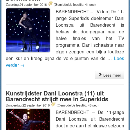
Zaterdag 24 september 2016
(Gemiddelde leestijd: 41 sec)
BARENDRECHT – [Video] De 11-
jarige Superkids deelnemer Dani
Loonstra uit Barendrecht is
helaas niet doorgegaan naar de
halve finales van het TV
programma. Dani schaatste naar
eigen zeggen een bijna foutloze
een kür en kreeg bijna de volle punten van de …
Lees
verder
→
Lees meer
Kunstrijdster Dani Loonstra (11) uit
Barendrecht strijdt mee in Superkids
Donderdag 22 september 2016
(Gemiddelde leestijd: 46 sec)
BARENDRECHT – De 11-jarige
Dani Loonstra uit Barendrecht
doet mee aan het nieuwe seizoen