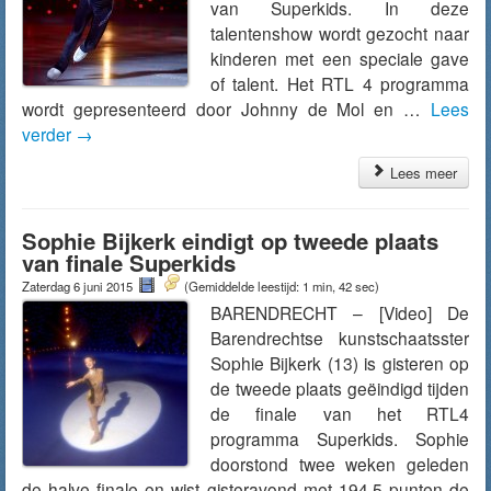
van Superkids. In deze
talentenshow wordt gezocht naar
kinderen met een speciale gave
of talent. Het RTL 4 programma
wordt gepresenteerd door Johnny de Mol en …
Lees
verder
→
Lees meer
Sophie Bijkerk eindigt op tweede plaats
van finale Superkids
Zaterdag 6 juni 2015
(Gemiddelde leestijd: 1 min, 42 sec)
BARENDRECHT – [Video] De
Barendrechtse kunstschaatsster
Sophie Bijkerk (13) is gisteren op
de tweede plaats geëindigd tijden
de finale van het RTL4
programma Superkids. Sophie
doorstond twee weken geleden
de halve finale en wist gisteravond met 194.5 punten de