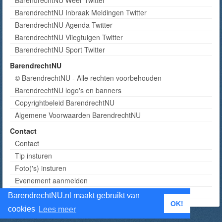
BarendrechtNU Weer Twitter
BarendrechtNU Inbraak Meldingen Twitter
BarendrechtNU Agenda Twitter
BarendrechtNU Vliegtuigen Twitter
BarendrechtNU Sport Twitter
BarendrechtNU
© BarendrechtNU - Alle rechten voorbehouden
BarendrechtNU logo's en banners
Copyrightbeleid BarendrechtNU
Algemene Voorwaarden BarendrechtNU
Contact
Contact
Tip insturen
Foto('s) insturen
Evenement aanmelden
Informatie aanvragen adverteren
BarendrechtNU.nl maakt gebruikt van
OK!
cookies
Lees meer