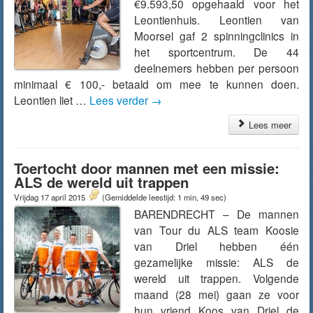
€9.593,50 opgehaald voor het
Leontienhuis. Leontien van
Moorsel gaf 2 spinningclinics in
het sportcentrum. De 44
deelnemers hebben per persoon
minimaal € 100,- betaald om mee te kunnen doen.
Leontien liet …
Lees verder
→
Lees meer
Toertocht door mannen met een missie:
ALS de wereld uit trappen
Vrijdag 17 april 2015
(Gemiddelde leestijd: 1 min, 49 sec)
BARENDRECHT – De mannen
van Tour du ALS team Koosie
van Driel hebben één
gezamelijke missie: ALS de
wereld uit trappen. Volgende
maand (28 mei) gaan ze voor
hun vriend Koos van Driel de