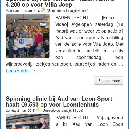
4.200 op voor Villa Joep
Maandag 21 maart 2016
(Gemiddelde leestijd: 50 sec)
BARENDRECHT – [Foto’s +
Video] Afgelopen zaterdag (19
maart) was er weer volop actie bij
Aad van Loon sport als afsluiting
van de actie voor Villa Joep. Met
verschillende activiteiten zoals
een sportmiddag, een
wijnproeverij, koekjes verkopen, paaseitjes raden en …
Lees verder
→
Lees meer
Spinning clinic bij Aad van Loon Sport
haalt €9.593 op voor Leontienhuis
Zondag 21 juni 2015
(Gemiddelde leestijd: 34 sec)
BARENDRECHT – Vrijdagavond
is bij Aad van Loon Sport