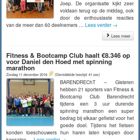
Joep. De organisatie kijkt zeer
voldaan terug op de middag, ook
door de enthousiaste reacties
van de meer dan 60 deelnemers …
Lees verder
→
Lees meer
Fitness & Bootcamp Club haalt €8.346 op
voor Daniel den Hoed met spinning
marathon
Zondag 11 december 2016
(Gemiddelde leestijd: 41 sec)
BARENDREChT – Gisteren
hebben 21 sporters van Fitness &
Bootcamp Club Barendrecht
tijdens een 3 uur durende
spinning marathon een super
bedrag bij elkaar gefietst voor het
goede doel. Tijdens het fietsen
konden toeschouwers hun haren laten knippen door
kapsalon …
Lees verder
→