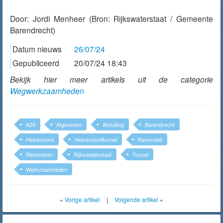
Door:
Jordi Menheer
(Bron: Rijkswaterstaat / Gemeente
Barendrecht)
Datum nieuws
26/07/24
Gepubliceerd
20/07/24 18:43
Bekijk hier meer artikels uit de categorie
Wegwerkzaamheden
A29
Afgesloten
Afsluiting
Barendrecht
Heinenoord
Heinenoordtunnel
Renovatie
Renoveren
Rijkswaterstaat
Tunnel
Werkzaamheden
«
Vorige artikel
|
Volgende artikel
»