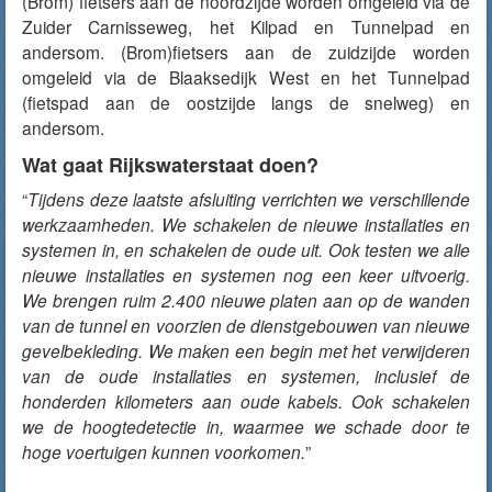
(Brom) fietsers aan de noordzijde worden omgeleid via de
Zuider Carnisseweg, het Kilpad en Tunnelpad en
andersom. (Brom)fietsers aan de zuidzijde worden
omgeleid via de Blaaksedijk West en het Tunnelpad
(fietspad aan de oostzijde langs de snelweg) en
andersom.
Wat gaat Rijkswaterstaat doen?
“
Tijdens deze laatste afsluiting verrichten we verschillende
werkzaamheden. We schakelen de nieuwe installaties en
systemen in, en schakelen de oude uit. Ook testen we alle
nieuwe installaties en systemen nog een keer uitvoerig.
We brengen ruim 2.400 nieuwe platen aan op de wanden
van de tunnel en voorzien de dienstgebouwen van nieuwe
gevelbekleding. We maken een begin met het verwijderen
van de oude installaties en systemen, inclusief de
honderden kilometers aan oude kabels. Ook schakelen
we de hoogtedetectie in, waarmee we schade door te
hoge voertuigen kunnen voorkomen.
”