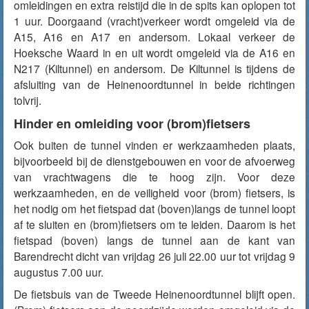
omleidingen en extra reistijd die in de spits kan oplopen tot
1 uur. Doorgaand (vracht)verkeer wordt omgeleid via de
A15, A16 en A17 en andersom. Lokaal verkeer de
Hoeksche Waard in en uit wordt omgeleid via de A16 en
N217 (Kiltunnel) en andersom. De Kiltunnel is tijdens de
afsluiting van de Heinenoordtunnel in beide richtingen
tolvrij.
Hinder en omleiding voor (brom)fietsers
Ook buiten de tunnel vinden er werkzaamheden plaats,
bijvoorbeeld bij de dienstgebouwen en voor de afvoerweg
van vrachtwagens die te hoog zijn. Voor deze
werkzaamheden, en de veiligheid voor (brom) fietsers, is
het nodig om het fietspad dat (boven)langs de tunnel loopt
af te sluiten en (brom)fietsers om te leiden. Daarom is het
fietspad (boven) langs de tunnel aan de kant van
Barendrecht dicht van vrijdag 26 juli 22.00 uur tot vrijdag 9
augustus 7.00 uur.
De fietsbuis van de Tweede Heinenoordtunnel blijft open.