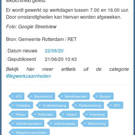
lekdichtheid getest.
Er wordt gewerkt op werkdagen tussen 7.00 en 16.00 uur.
Door omstandigheden kan hiervan worden afgeweken.
Foto: Google Streetview
Bron:
Gemeente Rotterdam / RET
Datum nieuws
22/06/20
Gepubliceerd
21/06/20 10:43
Bekijk hier meer artikels uit de categorie
Wegwerkzaamheden
A15
Barendrecht
Bereikbaarheid
Bussen
Omleiding
Onderdoorgang
Portlandsebrug
RET
Rhoon
Rotterdam
Viaduct
Vrijenburg
Vrijenburgviaduct
Vrijenburgweg
Waterkering
Wegwerkzaamheden