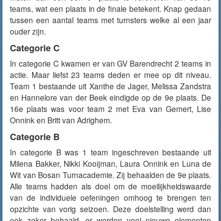
teams, wat een plaats in de finale betekent. Knap gedaan
tussen een aantal teams met turnsters welke al een jaar
ouder zijn.
Categorie C
In categorie C kwamen er van GV Barendrecht 2 teams in
actie. Maar liefst 23 teams deden er mee op dit niveau.
Team 1 bestaande uit Xanthe de Jager, Melissa Zandstra
en Hannelore van der Beek eindigde op de 9e plaats. De
16e plaats was voor team 2 met Eva van Gemert, Lise
Onnink en Britt van Adrighem.
Categorie B
In categorie B was 1 team ingeschreven bestaande uit
Milena Bakker, Nikki Kooijman, Laura Onnink en Luna de
Wit van Bosan Turnacademie. Zij behaalden de 9e plaats.
Alle teams hadden als doel om de moeilijkheidswaarde
van de individuele oefeningen omhoog te brengen ten
opzichte van vorig seizoen. Deze doelstelling werd dan
ook zeker behaald, er werden veel nieuwe elementen