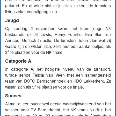
geturnd. En al wilde niet altijd alles lukken, de turnsters
lieten zeker vooruitgang zien.
Jeugd
Op zondag 2 november kwam het team jeugd N3
bestaande uit Jill Lewis, Romy Fonville, Eva Blom en
Annabel Gerlach in actie. De turnsters lieten zien wat zij
waard zijn en wisten zich, zelfs met een aantal foutjes, als
e
3
te plaatsen voor de NK finale.
Categorie A
In categorie A, het hoogste niveau van de turnsport,
turnde senior Felicia van Veen met een samengesteld
team van DOTO Bergschenhoek en KDO Lekkerkerk. Zij
e
wisten zich als 5
te plaatsen voor de finale.
Succes
Al met al een succesvol eerste wedstrijdweekend van het
seizoen voor GV Barendrecht. Het NK teams vindt in het
weekend van 22 en 23 november plaats in Amsterdam