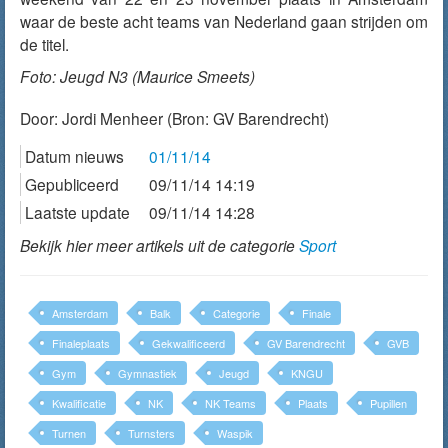
waar de beste acht teams van Nederland gaan strijden om
de titel.
Foto: Jeugd N3 (Maurice Smeets)
Door:
Jordi Menheer
(Bron: GV Barendrecht)
Datum nieuws
01/11/14
Gepubliceerd
09/11/14 14:19
Laatste update
09/11/14 14:28
Bekijk hier meer artikels uit de categorie
Sport
Amsterdam
Balk
Categorie
Finale
Finaleplaats
Gekwalificeerd
GV Barendrecht
GVB
Gym
Gymnastiek
Jeugd
KNGU
Kwalificatie
NK
NK Teams
Plaats
Pupillen
Turnen
Turnsters
Waspik