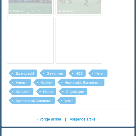
Barendrecht
Gewonnen
HCB
Heren
Heren 1
Hockey
Hockeyclub Barendrecht
Kampioen
Klasse
Ongeslagen
Sportpark de Doorbraak
Winst
«
Vorige artikel
|
Volgende artikel
»