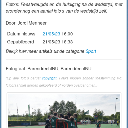
Foto’s: Feestvreugde en de huldiging na de wedstrijd, met
eronder nog een aantal foto’s van de wedstrijd zelf.
Door:
Jordi Menheer
Datum nieuws
21/05/23
16:00
Gepubliceerd
21/05/23 18:33
Bekijk hier meer artikels uit de categorie
Sport
Fotograaf: BarendrechtNU, BarendrechtNU
(Op alle foto's berust
copyright
. Foto's mogen zonder toestemming v.d.
fotograaf niet worden gekopieerd of worden overgenomen.)