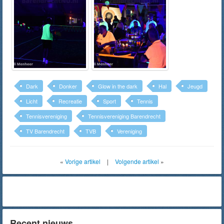
Dark
Donker
Glow in the dark
Hal
Jeugd
Licht
Recreatie
Sport
Tennis
Tennisvereniging
Tennisvereniging Barendrecht
TV Barendrecht
TVB
Vereniging
«
Vorige artikel
|
Volgende artikel
»
Recent nieuws