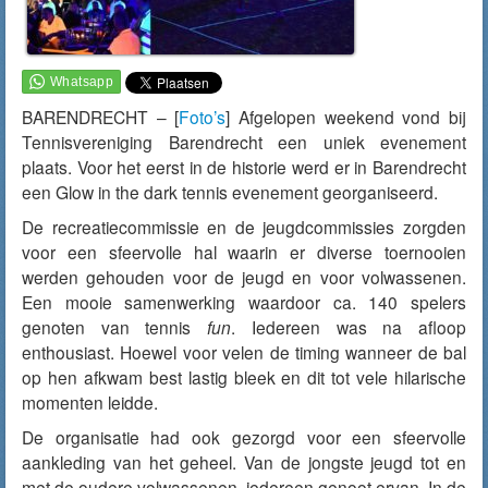
BARENDRECHT – [
Foto’s
] Afgelopen weekend vond bij
Tennisvereniging Barendrecht een uniek evenement
plaats. Voor het eerst in de historie werd er in Barendrecht
een Glow in the dark tennis evenement georganiseerd.
De recreatiecommissie en de jeugdcommissies zorgden
voor een sfeervolle hal waarin er diverse toernooien
werden gehouden voor de jeugd en voor volwassenen.
Een mooie samenwerking waardoor ca. 140 spelers
genoten van tennis
fun
. Iedereen was na afloop
enthousiast. Hoewel voor velen de timing wanneer de bal
op hen afkwam best lastig bleek en dit tot vele hilarische
momenten leidde.
De organisatie had ook gezorgd voor een sfeervolle
aankleding van het geheel. Van de jongste jeugd tot en
met de oudere volwassenen, iedereen genoot ervan. In de