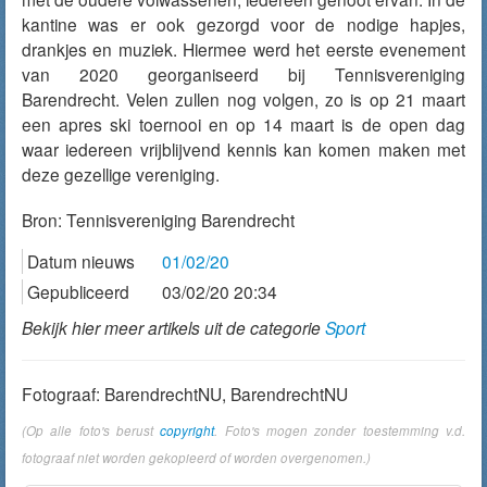
kantine was er ook gezorgd voor de nodige hapjes,
drankjes en muziek. Hiermee werd het eerste evenement
van 2020 georganiseerd bij Tennisvereniging
Barendrecht. Velen zullen nog volgen, zo is op 21 maart
een apres ski toernooi en op 14 maart is de open dag
waar iedereen vrijblijvend kennis kan komen maken met
deze gezellige vereniging.
Bron:
Tennisvereniging Barendrecht
Datum nieuws
01/02/20
Gepubliceerd
03/02/20 20:34
Bekijk hier meer artikels uit de categorie
Sport
Fotograaf: BarendrechtNU, BarendrechtNU
(Op alle foto's berust
copyright
. Foto's mogen zonder toestemming v.d.
fotograaf niet worden gekopieerd of worden overgenomen.)