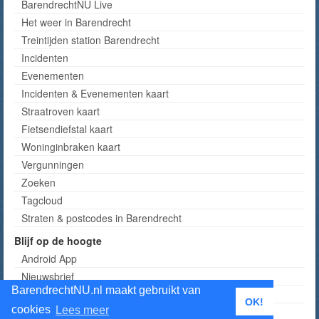
BarendrechtNU Live
Het weer in Barendrecht
Treintijden station Barendrecht
Incidenten
Evenementen
Incidenten & Evenementen kaart
Straatroven kaart
Fietsendiefstal kaart
Woninginbraken kaart
Vergunningen
Zoeken
Tagcloud
Straten & postcodes in Barendrecht
Blijf op de hoogte
Android App
Nieuwsbrief
BarendrechtNU.nl maakt gebruikt van
RSS
OK!
cookies
Lees meer
Twitter