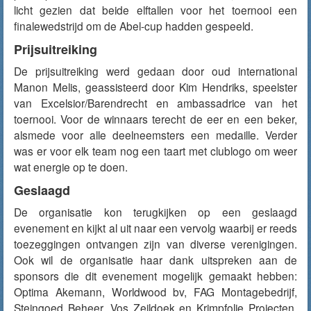
licht gezien dat beide elftallen voor het toernooi een
finalewedstrijd om de Abel-cup hadden gespeeld.
Prijsuitreiking
De prijsuitreiking werd gedaan door oud international
Manon Melis, geassisteerd door Kim Hendriks, speelster
van Excelsior/Barendrecht en ambassadrice van het
toernooi. Voor de winnaars terecht de eer en een beker,
alsmede voor alle deelneemsters een medaille. Verder
was er voor elk team nog een taart met clublogo om weer
wat energie op te doen.
Geslaagd
De organisatie kon terugkijken op een geslaagd
evenement en kijkt al uit naar een vervolg waarbij er reeds
toezeggingen ontvangen zijn van diverse verenigingen.
Ook wil de organisatie haar dank uitspreken aan de
sponsors die dit evenement mogelijk gemaakt hebben:
Optima Akemann, Worldwood bv, FAG Montagebedrijf,
Steingoed Beheer, Vos Zeildoek en Krimpfolie Projecten,