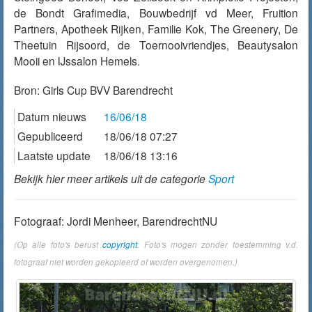
de Bondt Grafimedia, Bouwbedrijf vd Meer, Fruition
Partners, Apotheek Rijken, Familie Kok, The Greenery, De
Theetuin Rijsoord, de Toernooivriendjes, Beautysalon
Mooii en IJssalon Hemels.
Bron:
Girls Cup BVV Barendrecht
Datum nieuws
16/06/18
Gepubliceerd
18/06/18 07:27
Laatste update
18/06/18 13:16
Bekijk hier meer artikels uit de categorie
Sport
Fotograaf: Jordi Menheer, BarendrechtNU
(Op alle foto's berust
copyright
. Foto's mogen zonder toestemming v.d.
fotograaf niet worden gekopieerd of worden overgenomen.)