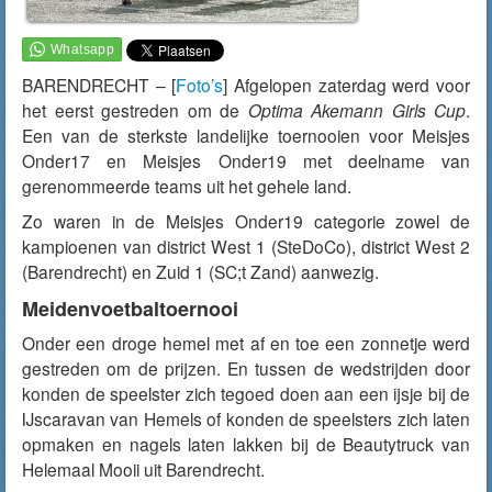
BARENDRECHT – [
Foto’s
] Afgelopen zaterdag werd voor
het eerst gestreden om de
Optima Akemann Girls Cup
.
Een van de sterkste landelijke toernooien voor Meisjes
Onder17 en Meisjes Onder19 met deelname van
gerenommeerde teams uit het gehele land.
Zo waren in de Meisjes Onder19 categorie zowel de
kampioenen van district West 1 (SteDoCo), district West 2
(Barendrecht) en Zuid 1 (SC;t Zand) aanwezig.
Meidenvoetbaltoernooi
Onder een droge hemel met af en toe een zonnetje werd
gestreden om de prijzen. En tussen de wedstrijden door
konden de speelster zich tegoed doen aan een ijsje bij de
IJscaravan van Hemels of konden de speelsters zich laten
opmaken en nagels laten lakken bij de Beautytruck van
Helemaal Mooii uit Barendrecht.