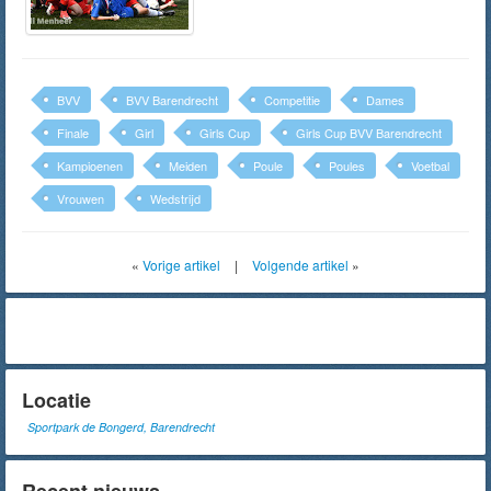
BVV
BVV Barendrecht
Competitie
Dames
Finale
Girl
Girls Cup
Girls Cup BVV Barendrecht
Kampioenen
Meiden
Poule
Poules
Voetbal
Vrouwen
Wedstrijd
«
Vorige artikel
|
Volgende artikel
»
Locatie
Sportpark de Bongerd, Barendrecht
Recent nieuws