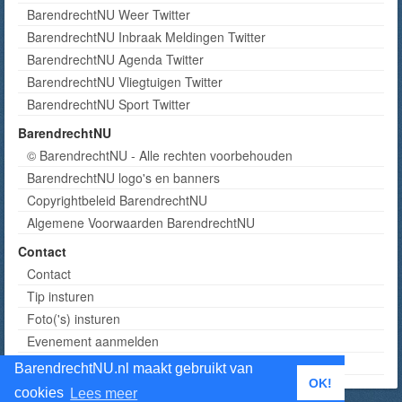
BarendrechtNU Weer Twitter
BarendrechtNU Inbraak Meldingen Twitter
BarendrechtNU Agenda Twitter
BarendrechtNU Vliegtuigen Twitter
BarendrechtNU Sport Twitter
BarendrechtNU
© BarendrechtNU - Alle rechten voorbehouden
BarendrechtNU logo's en banners
Copyrightbeleid BarendrechtNU
Algemene Voorwaarden BarendrechtNU
Contact
Contact
Tip insturen
Foto('s) insturen
Evenement aanmelden
Informatie aanvragen adverteren
BarendrechtNU.nl maakt gebruikt van
OK!
cookies
Lees meer