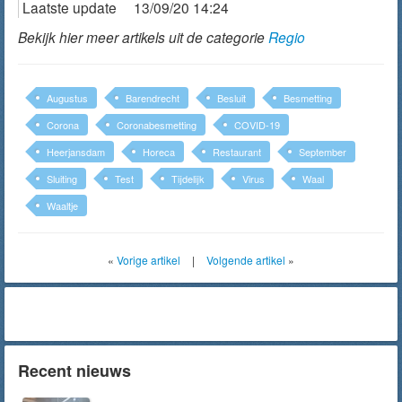
Laatste update
13/09/20 14:24
Bekijk hier meer artikels uit de categorie
Regio
Augustus
Barendrecht
Besluit
Besmetting
Corona
Coronabesmetting
COVID-19
Heerjansdam
Horeca
Restaurant
September
Sluiting
Test
Tijdelijk
Virus
Waal
Waaltje
«
Vorige artikel
|
Volgende artikel
»
Recent nieuws