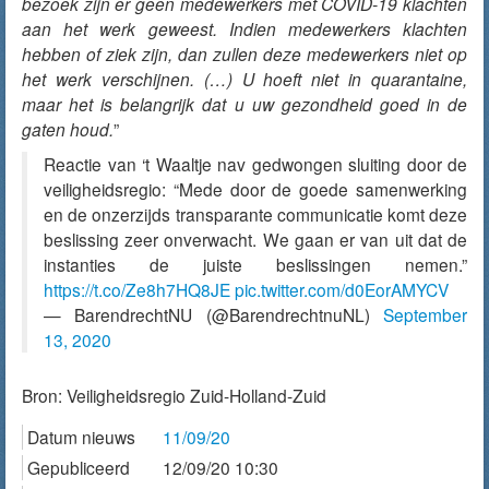
bezoek zijn er geen medewerkers met COVID-19 klachten
aan het werk geweest. Indien medewerkers klachten
hebben of ziek zijn, dan zullen deze medewerkers niet op
het werk verschijnen. (…) U hoeft niet in quarantaine,
maar het is belangrijk dat u uw gezondheid goed in de
gaten houd.
”
Reactie van ‘t Waaltje nav gedwongen sluiting door de
veiligheidsregio: “Mede door de goede samenwerking
en de onzerzijds transparante communicatie komt deze
beslissing zeer onverwacht. We gaan er van uit dat de
instanties de juiste beslissingen nemen.”
https://t.co/Ze8h7HQ8JE
pic.twitter.com/d0EorAMYCV
— BarendrechtNU (@BarendrechtnuNL)
September
13, 2020
Bron:
Veiligheidsregio Zuid-Holland-Zuid
Datum nieuws
11/09/20
Gepubliceerd
12/09/20 10:30