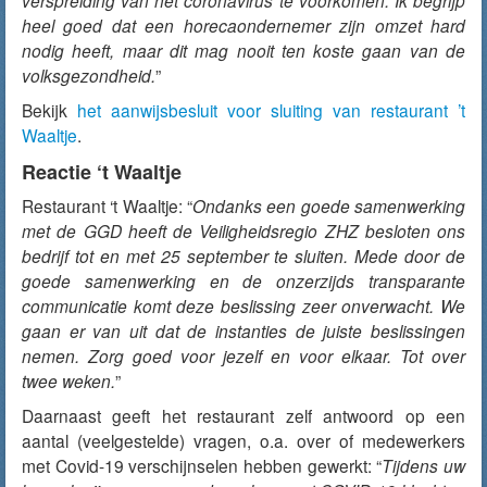
verspreiding van het coronavirus te voorkomen. Ik begrijp
heel goed dat een horecaondernemer zijn omzet hard
nodig heeft, maar dit mag nooit ten koste gaan van de
volksgezondheid.
”
Bekijk
het aanwijsbesluit voor sluiting van restaurant ’t
Waaltje
.
Reactie ‘t Waaltje
Restaurant ‘t Waaltje: “
Ondanks een goede samenwerking
met de GGD heeft de Veiligheidsregio ZHZ besloten ons
bedrijf tot en met 25 september te sluiten. Mede door de
goede samenwerking en de onzerzijds transparante
communicatie komt deze beslissing zeer onverwacht. We
gaan er van uit dat de instanties de juiste beslissingen
nemen. Zorg goed voor jezelf en voor elkaar. Tot over
twee weken.
”
Daarnaast geeft het restaurant zelf antwoord op een
aantal (veelgestelde) vragen, o.a. over of medewerkers
met Covid-19 verschijnselen hebben gewerkt: “
Tijdens uw