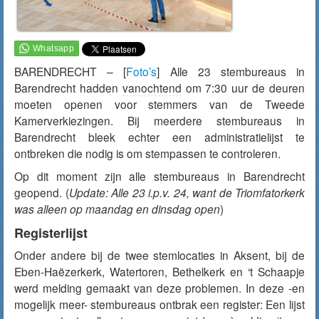
BARENDRECHT – [
Foto’s
] Alle 23 stembureaus in
Barendrecht hadden
vanochtend
om 7:30 uur de deuren
moeten openen voor stemmers van de Tweede
Kamerverkiezingen. Bij meerdere stembureaus in
Barendrecht bleek echter een administratielijst te
ontbreken die nodig is om stempassen te controleren.
Op dit moment zijn alle stembureaus in Barendrecht
geopend. (
Update: Alle 23 i.p.v. 24, want de Triomfatorkerk
was alleen op maandag en dinsdag open
)
Registerlijst
Onder andere bij de twee stemlocaties in Aksent, bij de
Eben-Haëzerkerk, Watertoren, Bethelkerk en ‘t Schaapje
werd melding gemaakt van deze problemen. In deze -en
mogelijk meer- stembureaus ontbrak een register: Een lijst