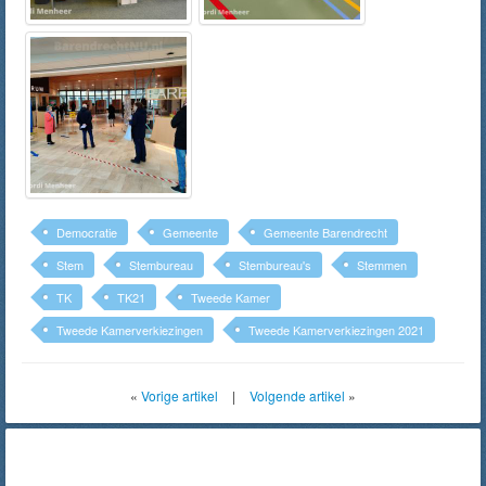
Democratie
Gemeente
Gemeente Barendrecht
Stem
Stembureau
Stembureau's
Stemmen
TK
TK21
Tweede Kamer
Tweede Kamerverkiezingen
Tweede Kamerverkiezingen 2021
«
Vorige artikel
|
Volgende artikel
»