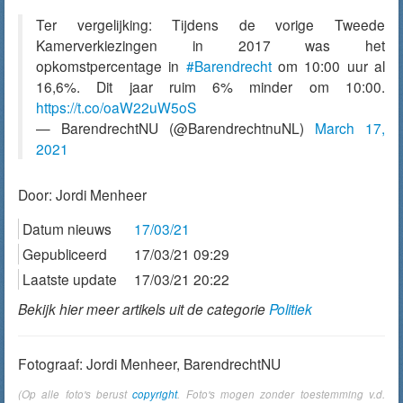
Ter vergelijking: Tijdens de vorige Tweede
Kamerverkiezingen in 2017 was het
opkomstpercentage in
#Barendrecht
om 10:00 uur al
16,6%. Dit jaar ruim 6% minder om 10:00.
https://t.co/oaW22uW5oS
— BarendrechtNU (@BarendrechtnuNL)
March 17,
2021
Door:
Jordi Menheer
Datum nieuws
17/03/21
Gepubliceerd
17/03/21 09:29
Laatste update
17/03/21 20:22
Bekijk hier meer artikels uit de categorie
Politiek
Fotograaf: Jordi Menheer, BarendrechtNU
(Op alle foto's berust
copyright
. Foto's mogen zonder toestemming v.d.