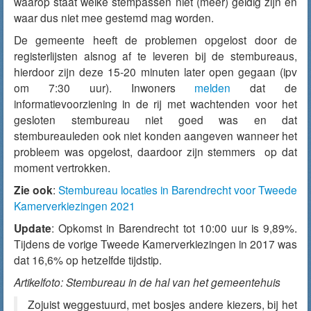
waarop staat welke stempassen niet (meer) geldig zijn en
waar dus niet mee gestemd mag worden.
De gemeente heeft de problemen opgelost door de
registerlijsten alsnog af te leveren bij de stembureaus,
hierdoor zijn deze 15-20 minuten later open gegaan (ipv
om 7:30 uur). Inwoners
melden
dat de
informatievoorziening in de rij met wachtenden voor het
gesloten stembureau niet goed was en dat
stembureauleden ook niet konden aangeven wanneer het
probleem was opgelost, daardoor zijn stemmers op dat
moment vertrokken.
Zie ook
:
Stembureau locaties in Barendrecht voor Tweede
Kamerverkiezingen 2021
Update
: Opkomst in Barendrecht tot 10:00 uur is 9,89%.
Tijdens de vorige Tweede Kamerverkiezingen in 2017 was
dat 16,6% op hetzelfde tijdstip.
Artikelfoto: Stembureau in de hal van het gemeentehuis
Zojuist weggestuurd, met bosjes andere kiezers, bij het