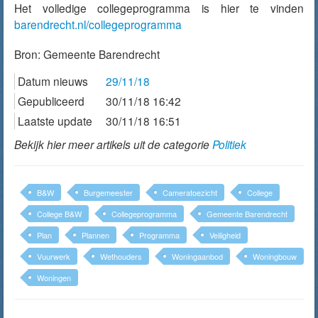
Het volledige collegeprogramma is hier te vinden
barendrecht.nl/collegeprogramma
Bron:
Gemeente Barendrecht
Datum nieuws
29/11/18
Gepubliceerd
30/11/18 16:42
Laatste update
30/11/18 16:51
Bekijk hier meer artikels uit de categorie
Politiek
B&W
Burgemeester
Cameratoezicht
College
College B&W
Collegeprogramma
Gemeente Barendrecht
Plan
Plannen
Programma
Veiligheid
Vuurwerk
Wethouders
Woningaanbod
Woningbouw
Woningen