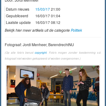
Door:
Jordi Menheer
Datum nieuws
15/03/17
21:00
Gepubliceerd
16/03/17 01:04
Laatste update
16/03/17 08:12
Bekijk hier meer artikels uit de categorie
Politiek
Fotograaf: Jordi Menheer, BarendrechtNU
(Op alle foto's berust
copyright
. Foto's mogen zonder toestemming v.d.
fotograaf niet worden gekopieerd of worden overgenomen.)