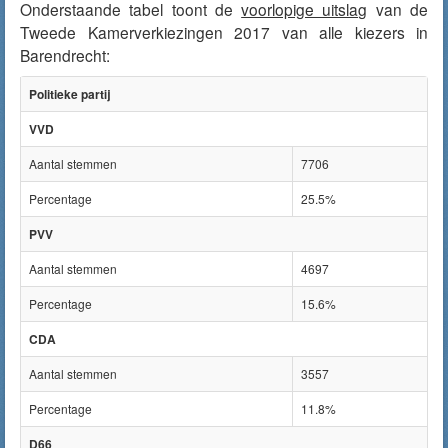
Onderstaande tabel toont de
voorlopige uitslag
van de
Tweede Kamerverkiezingen 2017 van alle kiezers in
Barendrecht:
Politieke partij
VVD
Aantal stemmen
7706
Percentage
25.5%
PVV
Aantal stemmen
4697
Percentage
15.6%
CDA
Aantal stemmen
3557
Percentage
11.8%
D66