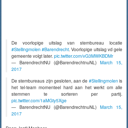
De voorlopige uitslag van stembureau locatie
#Stellingmolen
#Barendrecht
. Voorlopige uitslag vd gele
gemeente volgt later.
pic.twitter.com/vG3MWKBDMr
— BarendrechtNU (@BarendrechtnuNL)
March 15,
2017
De stembureaus zijn gesloten, aan de
#Stellingmolen
is
het tel-team momenteel hard aan het werkt om alle
stemmen te sorteren per partij.
pic.twitter.com/1aMGty5Xge
— BarendrechtNU (@BarendrechtnuNL)
March 15,
2017