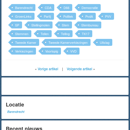
Barendrecht
CDA
D66
Democratie
GroenLinks
Partij
Politiek
PvdA
PVV
SP
Stellingmolen
Stem
Stembureau
Stemmen
Tellen
Telling
TK17
Tweede Kamer
Tweede Kamerverkiezingen
Uitslag
Verkiezingen
Voorlopig
VVD
«
Vorige artikel
|
Volgende artikel
»
Locatie
Barendrecht
Recent nieuws