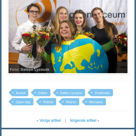
Avond
Dalton
Dalton Lyceum
Onderwijs
Open dag
Poëzie
Reizen
Winnaars
«
Vorige artikel
|
Volgende artikel
»