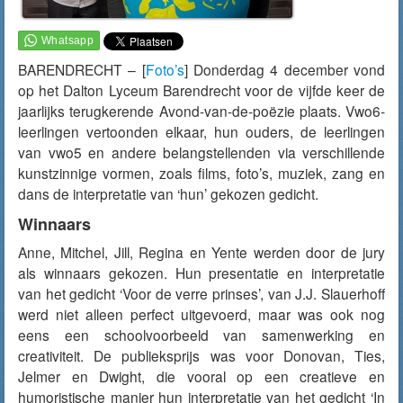
BARENDRECHT – [
Foto’s
] Donderdag 4 december vond
op het Dalton Lyceum Barendrecht voor de vijfde keer de
jaarlijks terugkerende Avond-van-de-poëzie plaats. Vwo6-
leerlingen vertoonden elkaar, hun ouders, de leerlingen
van vwo5 en andere belangstellenden via verschillende
kunstzinnige vormen, zoals films, foto’s, muziek, zang en
dans de interpretatie van ‘hun’ gekozen gedicht.
Winnaars
Anne, Mitchel, Jill, Regina en Yente werden door de jury
als winnaars gekozen. Hun presentatie en interpretatie
van het gedicht ‘Voor de verre prinses’, van J.J. Slauerhoff
werd niet alleen perfect uitgevoerd, maar was ook nog
eens een schoolvoorbeeld van samenwerking en
creativiteit. De publieksprijs was voor Donovan, Ties,
Jelmer en Dwight, die vooral op een creatieve en
humoristische manier hun interpretatie van het gedicht ‘In