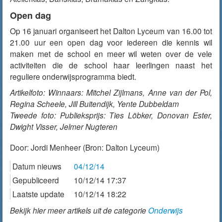
Open dag
Op 16 januari organiseert het Dalton Lyceum van 16.00 tot
21.00 uur een open dag voor iedereen die kennis wil
maken met de school en meer wil weten over de vele
activiteiten die de school haar leerlingen naast het
reguliere onderwijsprogramma biedt.
Artikelfoto: Winnaars: Mitchel Zijlmans, Anne van der Pol,
Regina Scheele, Jill Buitendijk, Yente Dubbeldam
Tweede foto: Publieksprijs: Ties Löbker, Donovan Ester,
Dwight Visser, Jelmer Nugteren
Door:
Jordi Menheer
(Bron: Dalton Lyceum)
Datum nieuws
04/12/14
Gepubliceerd
10/12/14 17:37
Laatste update
10/12/14 18:22
Bekijk hier meer artikels uit de categorie
Onderwijs