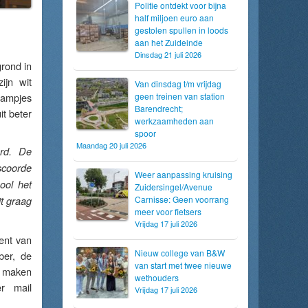
Politie ontdekt voor bijna
half miljoen euro aan
gestolen spullen in loods
aan het Zuideinde
Dinsdag 21 juli 2026
rond in
ijn wit
Van dinsdag t/m vrijdag
raampjes
geen treinen van station
Barendrecht;
it beter
werkzaamheden aan
spoor
Maandag 20 juli 2026
erd. De
scoorde
Weer aanpassing kruising
ool het
Zuidersingel/Avenue
Carnisse: Geen voorrang
it graag
meer voor fietsers
Vrijdag 17 juli 2026
bent van
Nieuw college van B&W
ber, de
van start met twee nieuwe
t maken
wethouders
r mail
Vrijdag 17 juli 2026