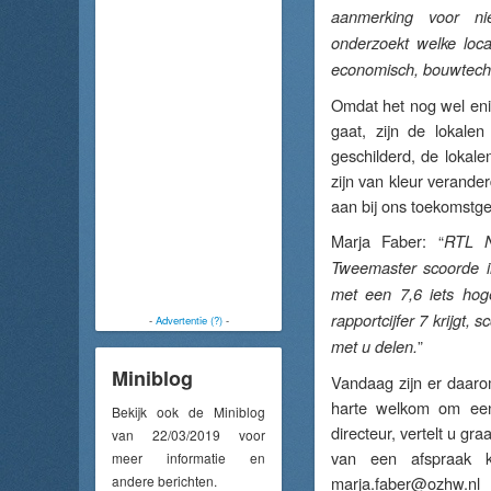
aanmerking voor n
onderzoekt welke loca
economisch, bouwtechnis
Omdat het nog wel eni
gaat, zijn de lokale
geschilderd, de lokale
zijn van kleur verander
aan bij ons toekomstge
Marja Faber: “
RTL N
Tweemaster scoorde in
met een 7,6 iets ho
rapportcijfer 7 krijgt,
-
Advertentie (?)
-
”
met u delen.
Miniblog
Vandaag zijn er daarom
harte welkom om een
Bekijk ook de Miniblog
directeur, vertelt u 
van 22/03/2019 voor
van een afspraak k
meer informatie en
andere berichten.
marja.faber@ozhw.nl