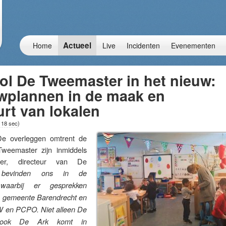
Actueel
Home
Live
Incidenten
Evenementen
ol De Tweemaster in het nieuw:
plannen in de maak en
rt van lokalen
 18 sec
)
overleggen omtrent de
eemaster zijn inmiddels
ber, directeur van De
bevinden ons in de
 waarbij er gesprekken
e gemeente Barendrecht en
 en PCPO. Niet alleen De
 ook De Ark komt in