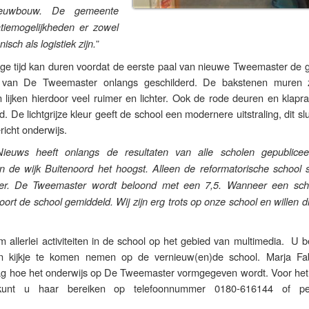
ieuwbouw. De gemeente
tiemogelijkheden er zowel
”
ch als logistiek zijn.
ge tijd kan duren voordat de eerste paal van nieuwe Tweemaster de g
n van De Tweemaster onlangs geschilderd. De bakstenen muren z
n lijken hierdoor veel ruimer en lichter. Ook de rode deuren en klap
d. De lichtgrijze kleur geeft de school een modernere uitstraling, dit slu
richt onderwijs.
ieuws heeft onlangs de resultaten van alle scholen gepublice
 de wijk Buitenoord het hoogst. Alleen de reformatorische school 
ger. De Tweemaster wordt beloond met een 7,5. Wanneer een sch
 scoort de school gemiddeld. Wij zijn erg trots op onze school en willen d
 allerlei activiteiten in de school op het gebied van multimedia. U 
 kijkje te komen nemen op de vernieuw(en)de school. Marja Fa
graag hoe het onderwijs op De Tweemaster vormgegeven wordt. Voor he
unt u haar bereiken op telefoonnummer 0180-616144 of pe