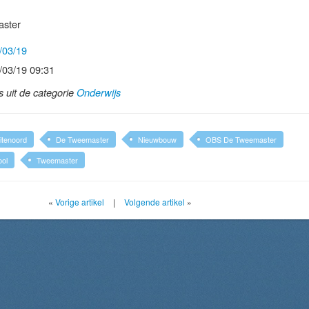
ster
/03/19
/03/19 09:31
ls uit de categorie
Onderwijs
itenoord
De Tweemaster
Nieuwbouw
OBS De Tweemaster
ol
Tweemaster
«
Vorige artikel
|
Volgende artikel
»