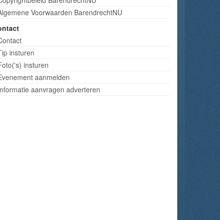
Algemene Voorwaarden BarendrechtNU
ontact
Contact
Tip insturen
Foto('s) insturen
Evenement aanmelden
Informatie aanvragen adverteren