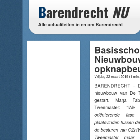
B
arendrecht
NU
Alle actualiteiten in en om Barendrecht
Basisscho
Nieuwbouw
opknapbeu
Vrijdag 22 maart 2019
(
1 min,
BARENDRECHT – De 
nieuwbouw van De Tw
gestart. Marja Fa
Tweemaster: “
We 
oriënterende fase
plaatsvinden tussen d
de besturen van OZHW
Tweemaster maar