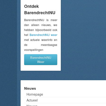
Ontdek
BarendrechtNU
BarendrechtNU is meer
dan alleen nieuws, we
hebben bijvoorbeeld ook
het
BarendrechtNU weer
met actuele weerinfo en
de meerdaagse
voorspellingen
BarendrechtNU
Weer
Nieuws
Homepage
Actueel
Nieuws