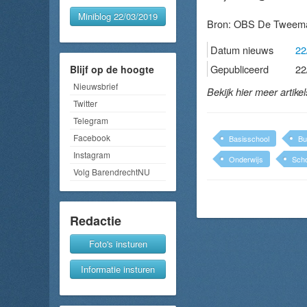
Miniblog 22/03/2019
Bron:
OBS De Tweema
Datum nieuws
22
Gepubliceerd
22
Blijf op de hoogte
Nieuwsbrief
Bekijk hier meer artike
Twitter
Telegram
Facebook
Basisschool
Bu
Instagram
Onderwijs
Scho
Volg BarendrechtNU
Redactie
Foto's insturen
Informatie insturen