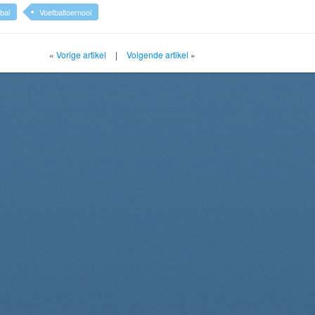
bal
Voetbaltoernooi
«
Vorige artikel
|
Volgende artikel
»