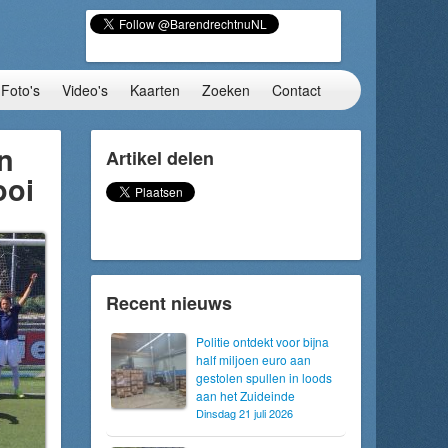
Foto's
Video's
Kaarten
Zoeken
Contact
n
Artikel delen
ooi
Recent nieuws
Politie ontdekt voor bijna
half miljoen euro aan
gestolen spullen in loods
aan het Zuideinde
Dinsdag 21 juli 2026