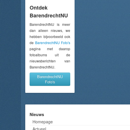
Ontdek
BarendrechtNU
BarendrechtNU is meer
dan alleen nieuws, we
hebben bijvoorbeeld ook
de
BarendrechtNU Foto's
pagina met daarop
fotoalbums uit de
nieuwsberichten van
BarendrechtNU.
BarendrechtNU
Foto's
Nieuws
Homepage
Actueel