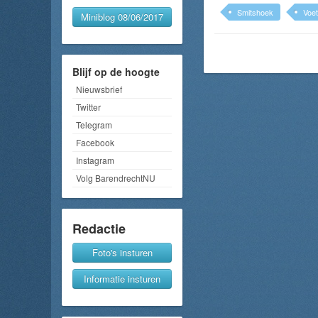
Smitshoek
Voet
Miniblog 08/06/2017
Blijf op de hoogte
Nieuwsbrief
Twitter
Telegram
Facebook
Instagram
Volg BarendrechtNU
Redactie
Foto's insturen
Informatie insturen