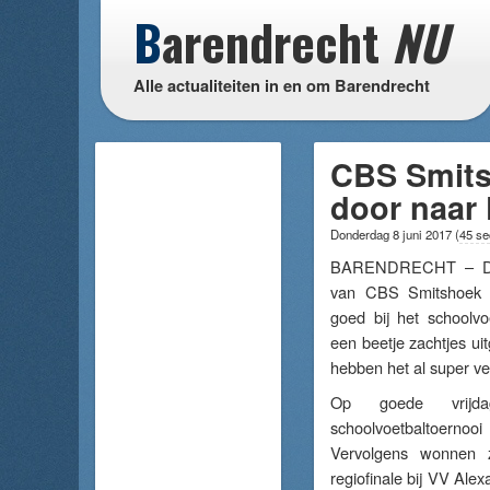
B
arendrecht
NU
Alle actualiteiten in en om Barendrecht
CBS Smitsh
door naar
Donderdag 8 juni 2017
(
45 se
BARENDRECHT – De
van CBS Smitshoek u
goed bij het schoolvoe
een beetje zachtjes ui
hebben het al super ve
Op goede vrij
schoolvoetbaltoer
Vervolgens wonnen
regiofinale bij VV Alex