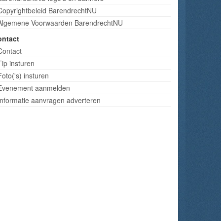
Copyrightbeleid BarendrechtNU
Algemene Voorwaarden BarendrechtNU
ontact
Contact
Tip insturen
Foto('s) insturen
Evenement aanmelden
Informatie aanvragen adverteren