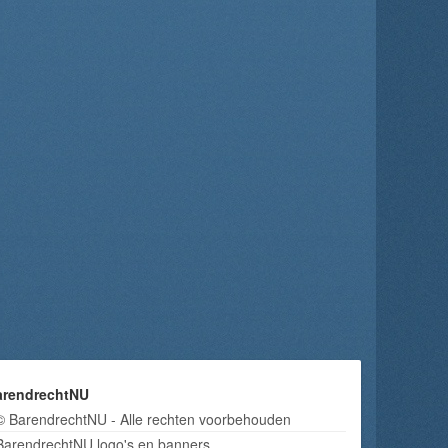
arendrechtNU
© BarendrechtNU - Alle rechten voorbehouden
BarendrechtNU logo's en banners