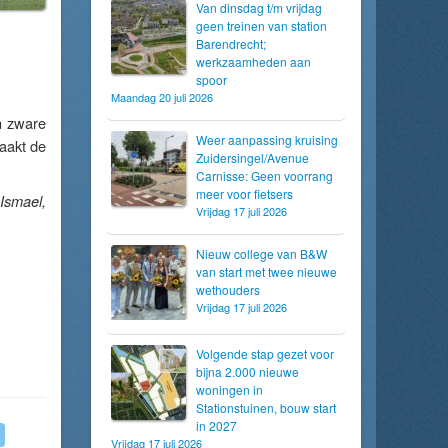
Van dinsdag t/m vrijdag
geen treinen van station
Barendrecht;
werkzaamheden aan
spoor
Maandag 20 juli 2026
n zware
Weer aanpassing kruising
aakt de
Zuidersingel/Avenue
Carnisse: Geen voorrang
meer voor fietsers
Ismael,
Vrijdag 17 juli 2026
Nieuw college van B&W
van start met twee nieuwe
wethouders
Vrijdag 17 juli 2026
Volgende stap gezet voor
bijna 2.000 nieuwe
woningen in
Stationstuinen, bouw start
in 2027
Vrijdag 17 juli 2026