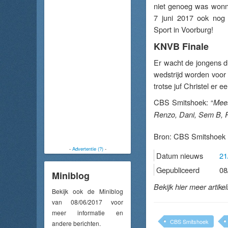
niet genoeg was wonn
7 juni 2017 ook nog d
Sport in Voorburg!
KNVB Finale
Er wacht de jongens d
wedstrijd worden voor
trotse juf Christel er
CBS Smitshoek: “
Mees
Renzo, Dani, Sem B, R
Bron:
CBS Smitshoek
-
Advertentie (?)
-
Datum nieuws
21
Gepubliceerd
08
Miniblog
Bekijk hier meer artike
Bekijk ook de Miniblog
van 08/06/2017 voor
meer informatie en
CBS Smitshoek
andere berichten.