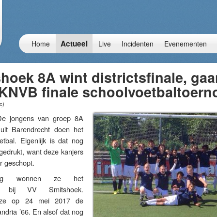
Actueel
Home
Live
Incidenten
Evenementen
oek 8A wint districtsfinale, gaa
 KNVB finale schoolvoetbaltoern
c
)
 jongens van groep 8A
it Barendrecht doen het
tbal. Eigenlijk is dat nog
tgedrukt, want deze kanjers
r geschopt.
dag wonnen ze het
nooi bij VV Smitshoek.
 ze op 24 mei 2017 de
andria ’66. En alsof dat nog