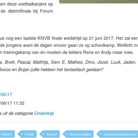
en deze voetbalkanjers op
e districtfinale bij Forum
us nog een laatste KNVB finale wedstrijd op 21 juni 2017. Het zal ee
 de jongens want de dagen ervoor gaan ze op schoolkamp. Wellicht m
 een trainingskamp van en moeten de leiders Rene en Andy maar mee.
, Brett, Pascal, Matthijs, Sem E, Matheo, Dino, Joost, Luuk, Jaden, 
“
occo en Bojan jullie hebben het fantastisch gedaan!
/06/17
/06/17 11:32
ls uit de categorie
Onderwijs
District
Finale
School
Schoolvoetbal
Schoolvoetbaltoernooi