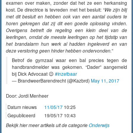
examen over maken, zonder dat het ze een herkansing
kost. De directrice is tevreden met het besluit: “
We zijn blij
met dit besluit en hebben ook van een aantal ouders te
horen gekregen dat zij dit een goede oplossing vinden.
Overigens betreft de regeling een klein deel van de
leerlingen, omdat de meeste leerlingen op het tijdstip van
het brandalarm hun werk al hadden ingeleverd en van
deze verstoring geen hinder hebben ondervonden.
”
Betrof de gymzaal waar een bal precies tegen de
handbrandmelder was gekomen. “Dader” aangemeld
bij Dick Advocaat 😉
#inzetbaar
— BrandweerBarendrecht (@Kazbrd)
May 11, 2017
Door:
Jordi Menheer
Datum nieuws
11/05/17
10:25
Gepubliceerd
19/05/17 10:43
Bekijk hier meer artikels uit de categorie
Onderwijs