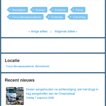
Brandalarm
Examen
Examens
Focus
Focus Beroepsacademie
Onderwijs
Ontruiming
«
Vorige artikel
|
Volgende artikel
»
Locatie
Focus Beroepsacademie, Barendrecht
Recent nieuws
Dealer aangehouden na achtervolging, sok met drugs in
heg aangetroffen aan de Chopinstraat
Vrijdag 7 augustus 2026