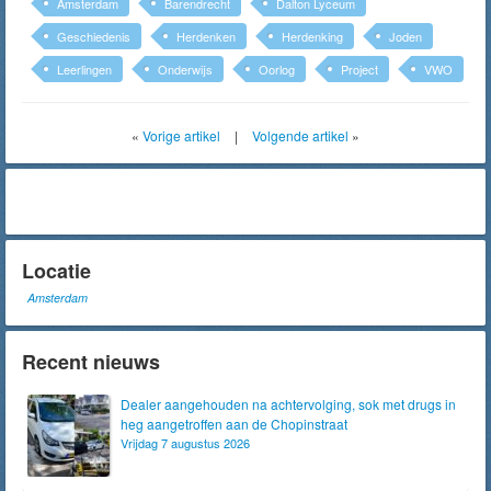
Amsterdam
Barendrecht
Dalton Lyceum
Geschiedenis
Herdenken
Herdenking
Joden
Leerlingen
Onderwijs
Oorlog
Project
VWO
«
Vorige artikel
|
Volgende artikel
»
Locatie
Amsterdam
Recent nieuws
Dealer aangehouden na achtervolging, sok met drugs in
heg aangetroffen aan de Chopinstraat
Vrijdag 7 augustus 2026