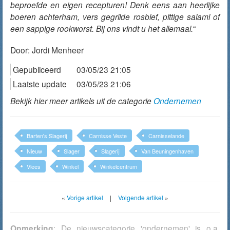
beproefde en eigen recepturen! Denk eens aan heerlijke
boeren achterham, vers gegrilde rosbief, pittige salami of
een sappige rookworst. Bij ons vindt u het allemaal.
“
Door:
Jordi Menheer
Gepubliceerd
03/05/23 21:05
Laatste update
03/05/23 21:06
Bekijk hier meer artikels uit de categorie
Ondernemen
Barten's Slagerij
Carnisse Veste
Carnisselande
Nieuw
Slager
Slagerij
Van Beuningenhaven
Vlees
Winkel
Winkelcentrum
«
Vorige artikel
|
Volgende artikel
»
Opmerking
: De nieuwscategorie 'ondernemen' is o.a.