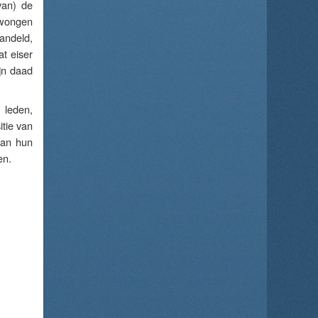
 van) de
dwongen
handeld,
t eiser
ijn daad
 leden,
itie van
van hun
en.