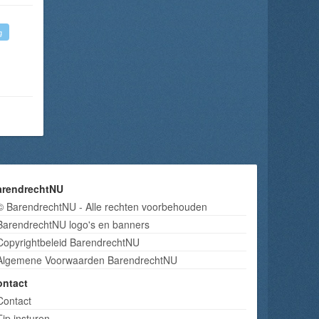
g
arendrechtNU
© BarendrechtNU - Alle rechten voorbehouden
BarendrechtNU logo's en banners
Copyrightbeleid BarendrechtNU
Algemene Voorwaarden BarendrechtNU
ontact
Contact
Tip insturen