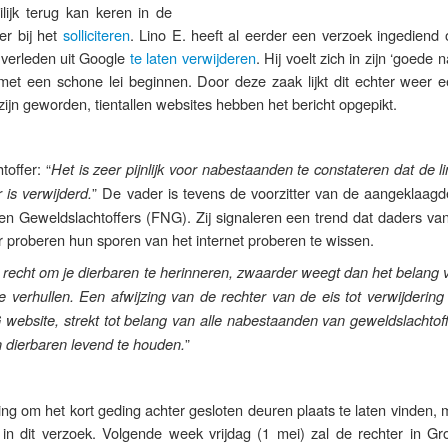
lijk terug kan keren in de
er bij het
solliciteren
. Lino E. heeft al eerder een verzoek ingediend
n verleden uit Google
te laten verwijderen
. Hij voelt zich in zijn ‘goede
 met een schone lei beginnen. Door deze zaak lijkt dit echter weer e
zijn geworden, tientallen websites hebben het bericht opgepikt.
offer: “
Het is zeer pijnlijk voor nabestaanden te constateren dat de l
” De vader is tevens de voorzitter van de aangeklaagde
is verwijderd.
n Geweldslachtoffers (FNG). Zij signaleren een trend dat daders va
r proberen hun sporen van het internet proberen te wissen.
 recht om je dierbaren te herinneren, zwaarder weegt dan het belang 
 verhullen. Een afwijzing van de rechter van de eis tot verwijdering
 website, strekt tot belang van alle nabestaanden van geweldslachtof
”
 dierbaren levend te houden.
g om het kort geding achter gesloten deuren plaats te laten vinden, 
 in dit verzoek. Volgende week vrijdag (1 mei) zal de rechter in Gr