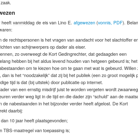
 zaak.
ewezen
r heeft
vanmiddag
de eis van Lino E.
afgewezen
(
vonnis, PDF
). Belan
aren:
n de rechtspersonen is het vragen van aandacht voor het slachtoffer e
ichten van schijnwerpers op dader als eiser.
ennen, zo overweegt de Kort Gedingrechter, dat gedaagden een
elang hebben bij het aldus levend houden van hetgeen gebeurd is; het 
abestaanden om te kiezen hoe om te gaan met wat is gebeurd. Willen zi
dan is het “noodzakelijk” dat zij bij het publiek (een zo groot mogelijk 
ige tijd is dat (bij uitstek) door publicatie op internet.
dader van een ernstig misdrijf juist te worden vergeten wordt zwaarwe
ren verder weg ligt in de tijd en die dader zijn “schuld” aan de maats
n de nabestaanden in het bijzonder verder heeft afgelost. De Kort
ekt daarbij:
 dan 10 jaar heeft plaatsgevonden;
en TBS-maatregel van toepassing is;