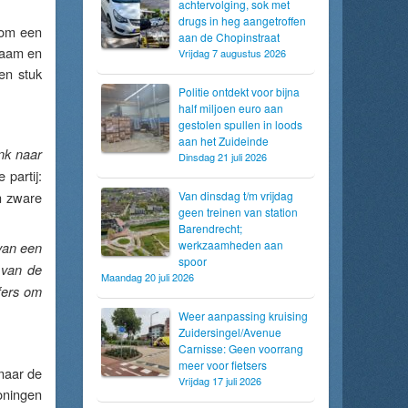
achtervolging, sok met
drugs in heg aangetroffen
 om een
aan de Chopinstraat
 naam en
Vrijdag 7 augustus 2026
en stuk
Politie ontdekt voor bijna
half miljoen euro aan
gestolen spullen in loods
aan het Zuideinde
ink naar
Dinsdag 21 juli 2026
 partij:
n zware
Van dinsdag t/m vrijdag
geen treinen van station
Barendrecht;
werkzaamheden aan
van een
spoor
 van de
Maandag 20 juli 2026
fers om
Weer aanpassing kruising
Zuidersingel/Avenue
Carnisse: Geen voorrang
meer voor fietsers
maar de
Vrijdag 17 juli 2026
oningen