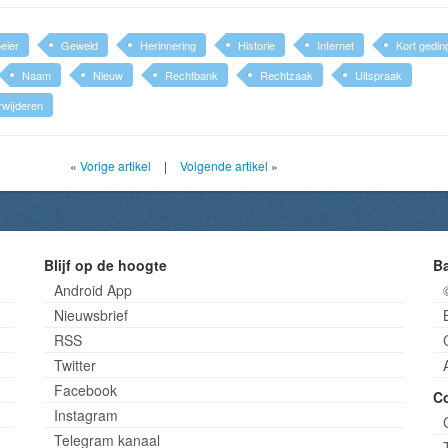
eier
Geweld
Herinnering
Historie
Internet
Kort gedin
Naam
Nieuw
Rechtbank
Rechtzaak
Uitspraak
rwijderen
«
Vorige artikel
|
Volgende artikel
»
Blijf op de hoogte
B
Android App
Nieuwsbrief
RSS
Twitter
Facebook
C
Instagram
Telegram kanaal