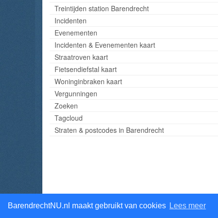
Treintijden station Barendrecht
Incidenten
Evenementen
Incidenten & Evenementen kaart
Straatroven kaart
Fietsendiefstal kaart
Woninginbraken kaart
Vergunningen
Zoeken
Tagcloud
Straten & postcodes in Barendrecht
BarendrechtNU.nl maakt gebruikt van cookies
Lees meer