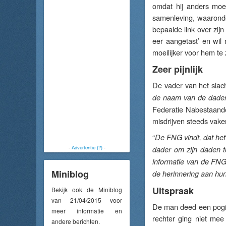
omdat hij anders moei
samenleving, waarond
bepaalde link over zij
eer aangetast’ en wil
moeilijker voor hem te 
Zeer pijnlijk
De vader van het slacht
de naam van de dader 
Federatie Nabestaande
misdrijven steeds vake
“
De FNG vindt, dat het
-
Advertentie (?)
-
dader om zijn daden te
informatie van de FNG
Miniblog
de herinnering aan hun
Uitspraak
Bekijk ook de Miniblog
van 21/04/2015 voor
De man deed een pogin
meer informatie en
rechter ging niet mee
andere berichten.