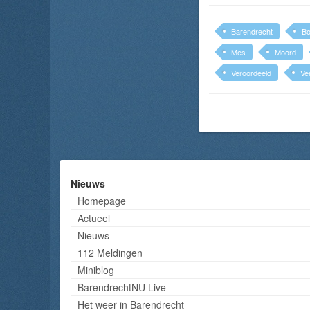
Barendrecht
Bo
Mes
Moord
Veroordeeld
Ve
Nieuws
Homepage
Actueel
Nieuws
112 Meldingen
Miniblog
BarendrechtNU Live
Het weer in Barendrecht