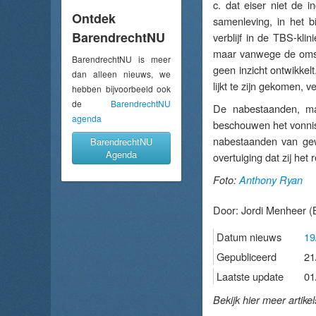
c. dat eiser niet de in
Ontdek
samenleving, in het 
BarendrechtNU
verblijf in de TBS-kli
maar vanwege de omsta
BarendrechtNU is meer
geen inzicht ontwikkelt
dan alleen nieuws, we
lijkt te zijn gekomen, 
hebben bijvoorbeeld ook
de
BarendrechtNU
De nabestaanden, ma
agenda
beschouwen het vonnis 
nabestaanden van gewe
BarendrechtNU
Agenda
overtuiging dat zij he
Foto:
Anthony Ryan
Door:
Jordi Menheer
(
Datum nieuws
19
Gepubliceerd
21
Laatste update
01
Bekijk hier meer artike