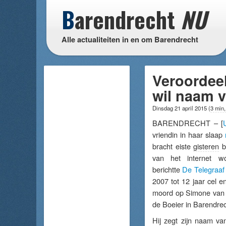
B
arendrecht
NU
Alle actualiteiten in en om Barendrecht
Veroordee
wil naam v
Dinsdag 21 april 2015
(
3 min,
BARENDRECHT – [
vriendin in haar slaap
bracht eiste
gisteren
bi
van het internet wo
berichtte
De Telegraaf
2007 tot 12 jaar cel 
moord op Simone van K
de Boeier in Barendrec
Hij zegt zijn naam van