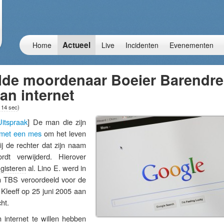
Actueel
Home
Live
Incidenten
Evenementen
lde moordenaar Boeier Barendre
an internet
 14 sec
)
Uitspraak
] De man die zijn
met een mes
om het leven
j de rechter dat zijn naam
rdt verwijderd. Hierover
gisteren
al. Lino E. werd in
en TBS veroordeeld voor de
leeff op 25 juni 2005 aan
ht.
 internet te willen hebben