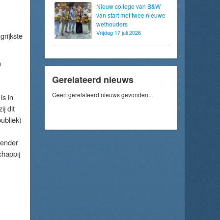
Nieuw college van B&W
van start met twee nieuwe
wethouders
Vrijdag 17 juli 2026
grijkste
n
Gerelateerd nieuws
Geen gerelateerd nieuws gevonden...
is in
j dit
publiek)
gender
chappij