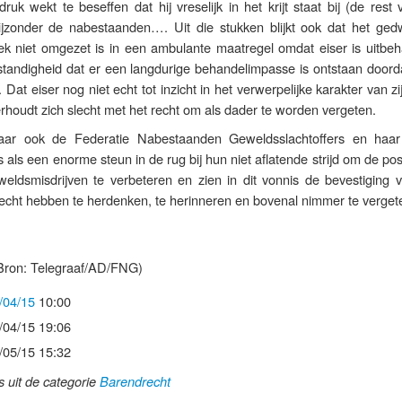
druk wekt te beseffen dat hij vreselijk in het krijt staat bij (de rest
bijzonder de nabestaanden…. Uit die stukken blijkt ook dat het ge
niek niet omgezet is in een ambulante maatregel omdat eiser is uitbe
ndigheid dat er een langdurige behandelimpasse is ontstaan doorda
. Dat eiser nog niet echt tot inzicht in het verwerpelijke karakter van z
verhoudt zich slecht met het recht om als dader te worden vergeten.
ar ook de Federatie Nabestaanden Geweldsslachtoffers en haar
als een enorme steun in de rug bij hun niet aflatende strijd om de pos
ldsmisdrijven te verbeteren en zien in dit vonnis de bevestiging 
t recht hebben te herdenken, te herinneren en bovenal nimmer te verget
Bron: Telegraaf/AD/FNG)
/04/15
10:00
/04/15 19:06
/05/15 15:32
ls uit de categorie
Barendrecht