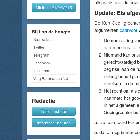
uitspraak doen in deze
Miniblog 21/04/2015
Update: Eis afg
De Kort Gedingrechte
argumenten
daarvoor
w
Blijf op de hoogte
Nieuwsbrief
De doelstelling va
daarmee ook het r
Twitter
Niemand kan ontk
Telegram
gerechtvaardigd b
Facebook
beginsel aan de n
Instagram
belang behartigen, 
Volg BarendrechtNU
bereiken; in de huid
Het recht om als 
naarmate het gebeu
Redactie
in het algemeen e
Foto's insturen
Gedingrechter betr
a. Dat de moord korter
Informatie insturen
b. dat er nog immer e