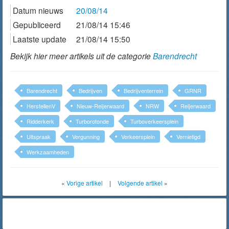
Datum nieuws
20/08/14
Gepubliceerd
21/08/14 15:46
Laatste update
21/08/14 15:50
Bekijk hier meer artikels uit de categorie
Barendrecht
Barendrecht
Bedrijven
Bedrijventerrein
GRNR
HerstellenV
Nieuw-Reijerwaard
NRW
Reijerwaard
Ridderkerk
Turborotonde
Turboverkeersplein
Uitspraak
Vergunning
Verkeersplein
Vernietigd
Werkzaamheden
«
Vorige artikel
|
Volgende artikel
»