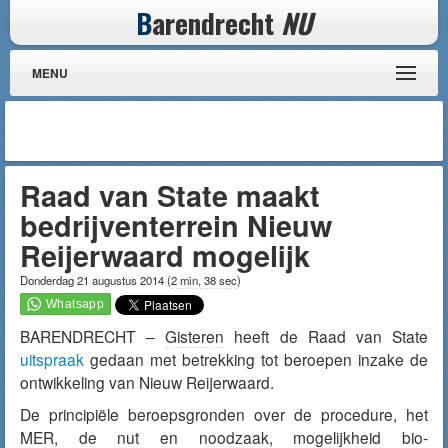
B
arendrecht
NU
MENU
Raad van State maakt
bedrijventerrein Nieuw
Reijerwaard mogelijk
Donderdag 21 augustus 2014
(
2 min, 38 sec
)
BARENDRECHT –
Gisteren
heeft de Raad van State
uitspraak
gedaan met betrekking tot beroepen inzake de
ontwikkeling van Nieuw Reijerwaard.
De principiële beroepsgronden over de procedure, het
MER, de nut en noodzaak, mogelijkheid bio-