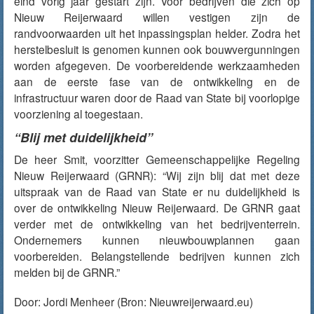
eind vorig jaar gestart zijn. Voor bedrijven die zich op
Nieuw Reijerwaard willen vestigen zijn de
randvoorwaarden uit het inpassingsplan helder. Zodra het
herstelbesluit is genomen kunnen ook bouwvergunningen
worden afgegeven. De voorbereidende werkzaamheden
aan de eerste fase van de ontwikkeling en de
infrastructuur waren door de Raad van State bij voorlopige
voorziening al toegestaan.
“Blij met duidelijkheid”
De heer Smit, voorzitter Gemeenschappelijke Regeling
Nieuw Reijerwaard (GRNR): “Wij zijn blij dat met deze
uitspraak van de Raad van State er nu duidelijkheid is
over de ontwikkeling Nieuw Reijerwaard. De GRNR gaat
verder met de ontwikkeling van het bedrijventerrein.
Ondernemers kunnen nieuwbouwplannen gaan
voorbereiden. Belangstellende bedrijven kunnen zich
melden bij de GRNR.”
Door:
Jordi Menheer
(Bron: Nieuwreijerwaard.eu)