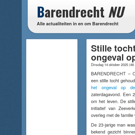
B
arendrecht
NU
Alle actualiteiten in en om Barendrecht
Stille toch
ongeval op
Dinsdag 14 oktober 2025
(
48
BARENDRECHT – Op 
een stille tocht geho
het ongeval op de
zaterdagavond. Een 2
om het leven. De stil
initiatief van Zeeve
overleg met de familie 
De 23-jarige man was 
bekend gezicht binne