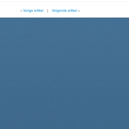
«
Vorige artikel
|
Volgende artikel
»