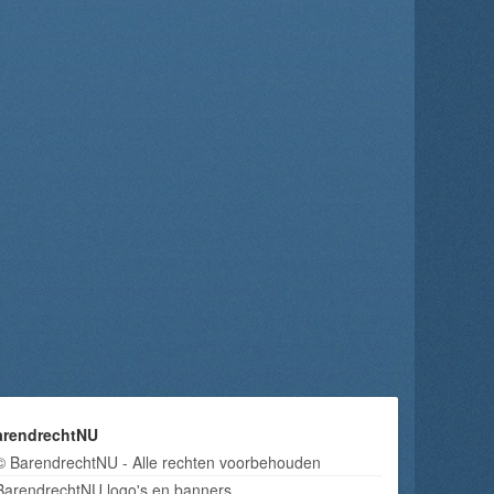
arendrechtNU
© BarendrechtNU - Alle rechten voorbehouden
BarendrechtNU logo's en banners