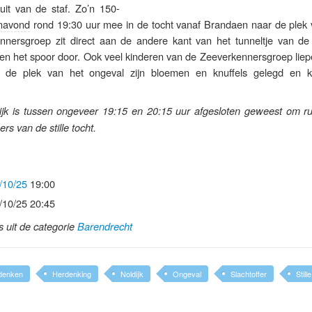
uit van de staf. Zo’n 150-
navond
rond 19:30 uur mee in de tocht vanaf Brandaen naar de plek 
nersgroep zit direct aan de andere kant van het tunneltje van de 
en het spoor door. Ook veel kinderen van de Zeeverkennersgroep lie
Op de plek van het ongeval zijn bloemen en knuffels gelegd en k
jk is tussen ongeveer 19:15 en 20:15 uur afgesloten geweest om ru
s van de stille tocht.
/10/25
19:00
/10/25 20:45
ls uit de categorie
Barendrecht
denken
Herdenking
Noldijk
Ongeval
Slachtoffer
Still