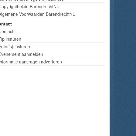
Copyrightbeleid BarendrechtNU
Algemene Voorwaarden BarendrechtNU
ontact
Contact
Tip insturen
Foto('s) insturen
Evenement aanmelden
Informatie aanvragen adverteren