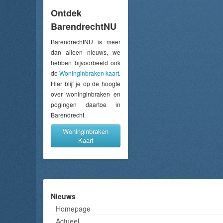
Ontdek
BarendrechtNU
BarendrechtNU is meer
dan alleen nieuws, we
hebben bijvoorbeeld ook
de
Woninginbraken kaart
.
Hier blijf je op de hoogte
over woninginbraken en
pogingen daartoe in
Barendrecht.
Woninginbraken
Kaart
Nieuws
Homepage
Actueel