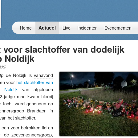
Actueel
Home
Live
Incidenten
Evenementen
t voor slachtoffer van dodelijk
 Noldijk
 sec
)
de Noldijk is
vanavond
uden voor
het slachtoffer van
 Noldijk
van afgelopen
3-jarige man kwam hierbij
le tocht werd gehouden op
rkennersgroep Brandaen in
van het slachtoffer.
een zeer betrokken lid en
n de zeeverkennersgroep,