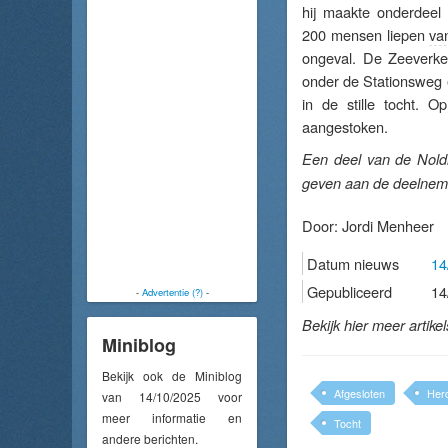
hij maakte onderdeel 
200 mensen liepen
va
ongeval. De Zeeverken
onder de Stationsweg 
in de stille tocht. 
aangestoken.
Een deel van de Noldi
geven aan de deelnemer
Door:
Jordi Menheer
Datum nieuws
14
Gepubliceerd
14
-
Advertentie (?)
-
Bekijk hier meer artike
Miniblog
Bekijk ook de Miniblog
Afgesloten
Her
van 14/10/2025 voor
meer informatie en
Tocht
andere berichten.