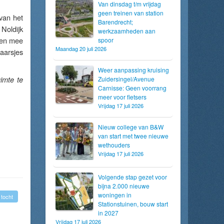
Van dinsdag t/m vrijdag
geen treinen van station
van het
Barendrecht;
Noldijk
werkzaamheden aan
pen mee
spoor
Maandag 20 juli 2026
aarsjes
Weer aanpassing kruising
imte te
Zuidersingel/Avenue
Carnisse: Geen voorrang
meer voor fietsers
Vrijdag 17 juli 2026
Nieuw college van B&W
van start met twee nieuwe
wethouders
Vrijdag 17 juli 2026
Volgende stap gezet voor
bijna 2.000 nieuwe
woningen in
e tocht
Stationstuinen, bouw start
in 2027
Vrijdag 17 juli 2026