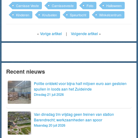
Carnisse Veste
Carnisseveste
Foto
Halloween
Kinderen
Knutselen
Speurtocht
Winkelcentrum
«
Vorige artikel
|
Volgende artikel
»
Recent nieuws
Politie ontdekt voor bijna half miljoen euro aan gestolen
spullen in loods aan het Zuideinde
Dinsdag 21 juli 2026
Van dinsdag t/m vrijdag geen treinen van station
Barendrecht; werkzaamheden aan spoor
Maandag 20 juli 2026