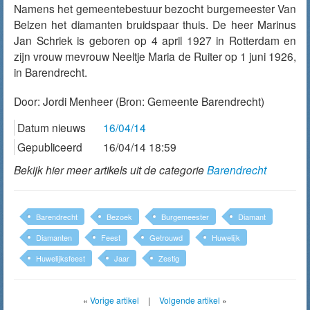
Namens het gemeentebestuur bezocht burgemeester Van
Belzen het diamanten bruidspaar thuis. De heer Marinus
Jan Schriek is geboren op 4 april 1927 in Rotterdam en
zijn vrouw mevrouw Neeltje Maria de Ruiter op 1 juni 1926,
in Barendrecht.
Door:
Jordi Menheer
(Bron: Gemeente Barendrecht)
Datum nieuws
16/04/14
Gepubliceerd
16/04/14 18:59
Bekijk hier meer artikels uit de categorie
Barendrecht
Barendrecht
Bezoek
Burgemeester
Diamant
Diamanten
Feest
Getrouwd
Huwelijk
Huwelijksfeest
Jaar
Zestig
«
Vorige artikel
|
Volgende artikel
»