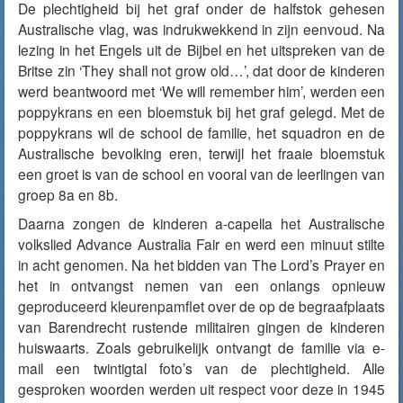
De plechtigheid bij het graf onder de halfstok gehesen
Australische vlag, was indrukwekkend in zijn eenvoud. Na
lezing in het Engels uit de Bijbel en het uitspreken van de
Britse zin ‘They shall not grow old…’, dat door de kinderen
werd beantwoord met ‘We will remember him’, werden een
poppykrans en een bloemstuk bij het graf gelegd. Met de
poppykrans wil de school de familie, het squadron en de
Australische bevolking eren, terwijl het fraaie bloemstuk
een groet is van de school en vooral van de leerlingen van
groep 8a en 8b.
Daarna zongen de kinderen a-capella het Australische
volkslied Advance Australia Fair en werd een minuut stilte
in acht genomen. Na het bidden van The Lord’s Prayer en
het in ontvangst nemen van een onlangs opnieuw
geproduceerd kleurenpamflet over de op de begraafplaats
van Barendrecht rustende militairen gingen de kinderen
huiswaarts. Zoals gebruikelijk ontvangt de familie via e-
mail een twintigtal foto’s van de plechtigheid. Alle
gesproken woorden werden uit respect voor deze in 1945