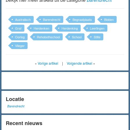
Australisch
Barendrecht
Begraafplaats
Bidden
Graf
Herdenken
Herdenking
Leerlingen
Oorlog
Rehobothschool
School
Stilte
Vlieger
«
Vorige artikel
|
Volgende artikel
»
Locatie
Barendrecht
Recent nieuws