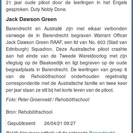
21 jaar oude piloot door de leerlingen in het Engels
gesproken. Duty Nobly Done.
Jack Dawson Green
Barendrecht en Australië zijn met elkaar verbonden
vanwege de in Barendrecht begraven Warrant Officer
Jack Dawson Green RAAF, een lid van No. 603 (Stad van
Edinburgh) Squadron. Deze Australische piloot crashte
aan het einde van de Tweede Wereldoorlog met zijn
vliegtuig op de Blaaksedijk en ligt begraven op de oude
begraafplaats in Barendrecht. De leerlingen van groep 8
van de Rehobôthschool onderhouden regelmatig
correspondentie met de Australische familie en twee keer
per jaar staan ze stil bij het korte leven van de piloot.
Foto: Peter Groenveld / Rehobôthschool
Bron:
Rehobôthschool
Gepubliceerd
26/04/21 09:27
Bekijk hier meer artikels uit de categorie
Barendrecht