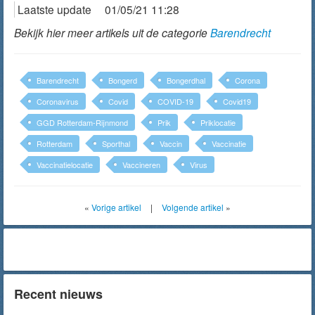
Laatste update
01/05/21 11:28
Bekijk hier meer artikels uit de categorie
Barendrecht
Barendrecht
Bongerd
Bongerdhal
Corona
Coronavirus
Covid
COVID-19
Covid19
GGD Rotterdam-Rijnmond
Prik
Priklocatie
Rotterdam
Sporthal
Vaccin
Vaccinatie
Vaccinatielocatie
Vaccineren
Virus
«
Vorige artikel
|
Volgende artikel
»
Recent nieuws