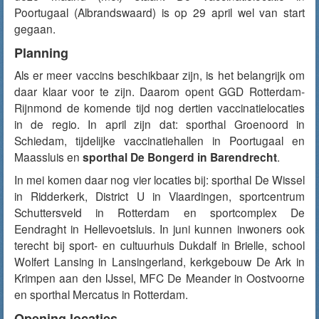
Poortugaal (Albrandswaard) is op 29 april wel van start
gegaan.
Planning
Als er meer vaccins beschikbaar zijn, is het belangrijk om
daar klaar voor te zijn. Daarom opent GGD Rotterdam-
Rijnmond de komende tijd nog dertien vaccinatielocaties
in de regio. In april zijn dat: sporthal Groenoord in
Schiedam, tijdelijke vaccinatiehallen in Poortugaal en
Maassluis en
sporthal De Bongerd in Barendrecht
.
In mei komen daar nog vier locaties bij: sporthal De Wissel
in Ridderkerk, District U in Vlaardingen, sportcentrum
Schuttersveld in Rotterdam en sportcomplex De
Eendraght in Hellevoetsluis. In juni kunnen inwoners ook
terecht bij sport- en cultuurhuis Dukdalf in Brielle, school
Wolfert Lansing in Lansingerland, kerkgebouw De Ark in
Krimpen aan den IJssel, MFC De Meander in Oostvoorne
en sporthal Mercatus in Rotterdam.
Opening locaties