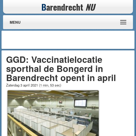
B
arendrecht
NU
MENU
GGD: Vaccinatielocatie
sporthal de Bongerd in
Barendrecht opent in april
Zaterdag 3 april 2021
(
1 min, 53 sec
)