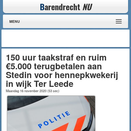
B
arendrecht
NU
MENU
150 uur taakstraf en ruim
€5.000 terugbetalen aan
Stedin voor hennepkwekerij
in wijk Ter Leede
Maandag 16 november 2020
(
53 sec
)