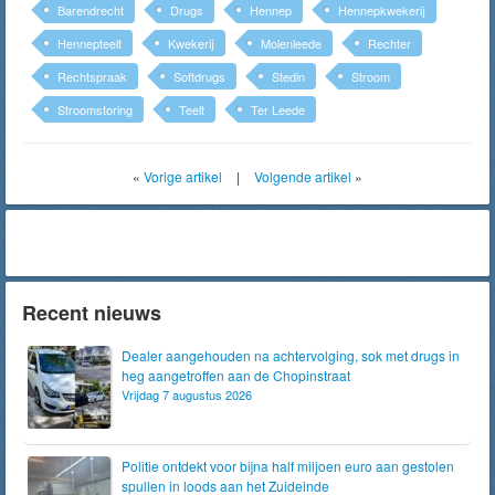
Barendrecht
Drugs
Hennep
Hennepkwekerij
Hennepteelt
Kwekerij
Molenleede
Rechter
Rechtspraak
Softdrugs
Stedin
Stroom
Stroomstoring
Teelt
Ter Leede
«
Vorige artikel
|
Volgende artikel
»
Recent nieuws
Dealer aangehouden na achtervolging, sok met drugs in
heg aangetroffen aan de Chopinstraat
Vrijdag 7 augustus 2026
Politie ontdekt voor bijna half miljoen euro aan gestolen
spullen in loods aan het Zuideinde