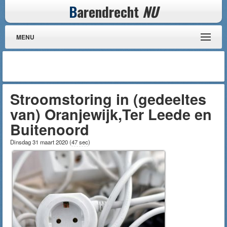
B
arendrecht
NU
MENU
Stroomstoring in (gedeeltes
van) Oranjewijk,Ter Leede en
Buitenoord
Dinsdag 31 maart 2020
(
47 sec
)