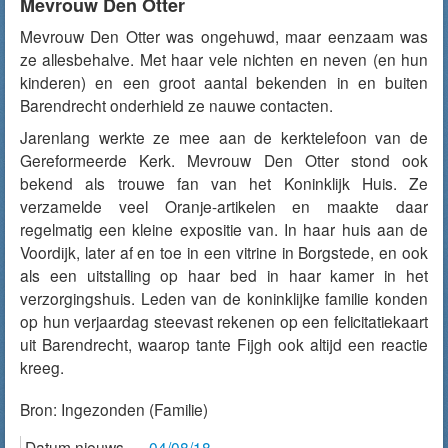
Mevrouw Den Otter
Mevrouw Den Otter was ongehuwd, maar eenzaam was
ze allesbehalve. Met haar vele nichten en neven (en hun
kinderen) en een groot aantal bekenden in en buiten
Barendrecht onderhield ze nauwe contacten.
Jarenlang werkte ze mee aan de kerktelefoon van de
Gereformeerde Kerk. Mevrouw Den Otter stond ook
bekend als trouwe fan van het Koninklijk Huis. Ze
verzamelde veel Oranje-artikelen en maakte daar
regelmatig een kleine expositie van. In haar huis aan de
Voordijk, later af en toe in een vitrine in Borgstede, en ook
als een uitstalling op haar bed in haar kamer in het
verzorgingshuis. Leden van de koninklijke familie konden
op hun verjaardag steevast rekenen op een felicitatiekaart
uit Barendrecht, waarop tante Fijgh ook altijd een reactie
kreeg.
Bron:
Ingezonden (Familie)
Datum nieuws
04/08/18