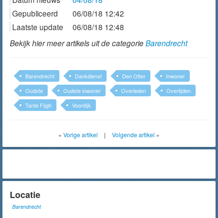
Gepubliceerd
06/08/18 12:42
Laatste update
06/08/18 12:48
Bekijk hier meer artikels uit de categorie
Barendrecht
Barendrecht
Dankdienst
Den Otter
Inwoner
Oudste
Oudste inwoner
Overleden
Overlijden
Tante Fijgh
Voordijk
«
Vorige artikel
|
Volgende artikel
»
Locatie
Barendrecht