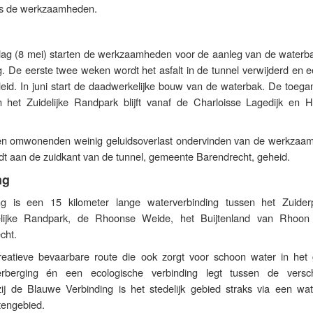
ens de werkzaamheden.
g (8 mei) starten de werkzaamheden voor de aanleg van de waterba
. De eerste twee weken wordt het asfalt in de tunnel verwijderd en e
leid. In juni start de daadwerkelijke bouw van de waterbak. De toega
n het Zuidelijke Randpark blijft vanaf de Charloisse Lagedijk en 
len omwonenden weinig geluidsoverlast ondervinden van de werkzaa
t aan de zuidkant van de tunnel, gemeente Barendrecht, geheid.
ng
g is een 15 kilometer lange waterverbinding tussen het Zuider
elijke Randpark, de Rhoonse Weide, het Buijtenland van Rhoo
cht.
eatieve bevaarbare route die ook zorgt voor schoon water in het 
erberging én een ecologische verbinding legt tussen de versch
j de Blauwe Verbinding is het stedelijk gebied straks via een wat
tengebied.