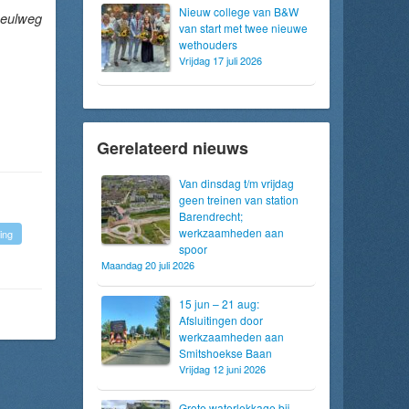
Nieuw college van B&W
Heulweg
van start met twee nieuwe
wethouders
Vrijdag 17 juli 2026
Gerelateerd nieuws
Van dinsdag t/m vrijdag
geen treinen van station
Barendrecht;
werkzaamheden aan
ing
spoor
Maandag 20 juli 2026
15 jun – 21 aug:
Afsluitingen door
werkzaamheden aan
Smitshoekse Baan
Vrijdag 12 juni 2026
Grote waterlekkage bij