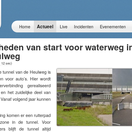
Actueel
Home
Live
Incidenten
Evenementen
eden van start voor waterweg i
ulweg
, 12 sec
)
unnel van de Heulweg is
en voor auto’s. Hier wordt
rverbinding gerealiseerd
 en het zuidelijke deel van
 Vanaf volgend jaar kunnen
ing komen er een ruiterpad
zone in de tunnel. Voor
rs blijft de tunnel altijd