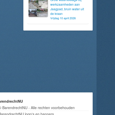
werkzaamheden aan
Jaagpad, bruin water uit
de kraan
Vrijdag 10 april 2026
arendrechtNU
© BarendrechtNU - Alle rechten voorbehouden
BarendrechtNU logo's en banners