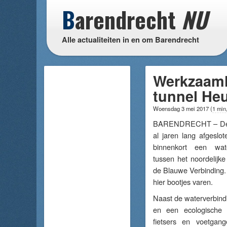
B
arendrecht
NU
Alle actualiteiten in en om Barendrecht
Werkzaamh
tunnel He
Woensdag 3 mei 2017
(
1 min
BARENDRECHT – De t
al jaren lang afgeslot
binnenkort een wate
tussen het noordelijke
de Blauwe Verbinding.
hier bootjes varen.
Naast de waterverbind
en een ecologische 
fietsers en voetgange