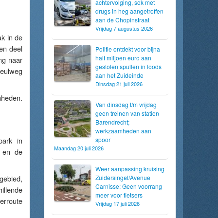
achtervolging, sok met
drugs in heg aangetroffen
aan de Chopinstraat
Vrijdag 7 augustus 2026
k in de
en deel
Politie ontdekt voor bijna
half miljoen euro aan
ng naar
gestolen spullen in loods
Heulweg
aan het Zuideinde
Dinsdag 21 juli 2026
mheden.
Van dinsdag t/m vrijdag
geen treinen van station
Barendrecht;
werkzaamheden aan
park in
spoor
Maandag 20 juli 2026
n en de
Weer aanpassing kruising
gebied,
Zuidersingel/Avenue
Carnisse: Geen voorrang
illende
meer voor fietsers
erroute
Vrijdag 17 juli 2026