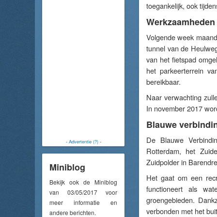
toegankelijk, ook tijd
Werkzaamheden
Volgende week maanda
tunnel van de Heulweg
van het fietspad omge
het parkeerterrein va
bereikbaar.
Naar verwachting zul
In november 2017 word
Blauwe verbindi
De Blauwe Verbindin
-
Advertentie (?)
-
Rotterdam, het Zuid
Zuidpolder in Barendre
Miniblog
Het gaat om een recr
Bekijk ook de Miniblog
functioneert als wat
van 03/05/2017 voor
groengebieden. Dankzi
meer informatie en
verbonden met het bui
andere berichten.