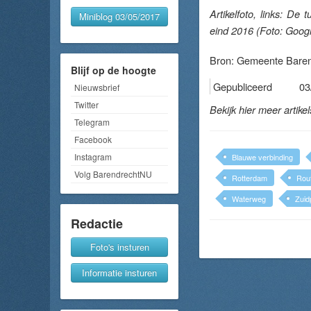
Artikelfoto, links: D
Miniblog 03/05/2017
eind 2016 (Foto: Googl
Bron:
Gemeente Baren
Blijf op de hoogte
Gepubliceerd
03
Nieuwsbrief
Twitter
Bekijk hier meer artike
Telegram
Facebook
Instagram
Blauwe verbinding
Volg BarendrechtNU
Rotterdam
Rou
Waterweg
Zuid
Redactie
Foto's insturen
Informatie insturen