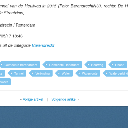
e tunnel van de Heulweg in 2015 (Foto: BarendrechtNU), rechts: De 
e Streetview)
drecht / Rotterdam
/05/17 18:46
ls uit de categorie
Barendrecht
Gemeente Barendrecht
Gemeente Rotterdam
Heulweg
Rhoon
te
Tunnel
Verbinding
Water
Waterroute
Waterverbind
polder
«
Vorige artikel
|
Volgende artikel
»