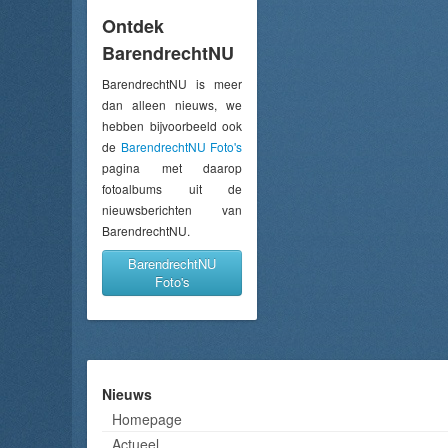
Ontdek
BarendrechtNU
BarendrechtNU is meer
dan alleen nieuws, we
hebben bijvoorbeeld ook
de
BarendrechtNU Foto's
pagina met daarop
fotoalbums uit de
nieuwsberichten van
BarendrechtNU.
BarendrechtNU
Foto's
Nieuws
Homepage
Actueel