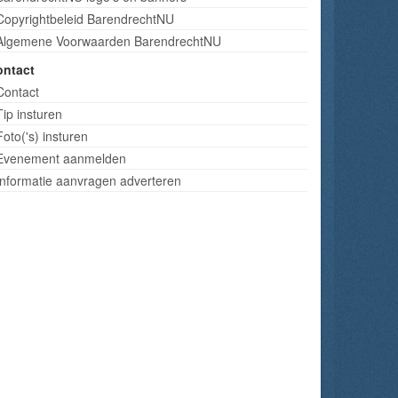
Copyrightbeleid BarendrechtNU
Algemene Voorwaarden BarendrechtNU
ontact
Contact
Tip insturen
Foto('s) insturen
Evenement aanmelden
Informatie aanvragen adverteren