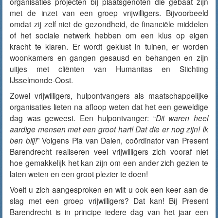
organisaties projecten bij plaatsgenoten die gebaat zijn
met de inzet van een groep vrijwilligers. Bijvoorbeeld
omdat zij zelf niet de gezondheid, de financiële middelen
of het sociale netwerk hebben om een klus op eigen
kracht te klaren. Er wordt geklust in tuinen, er worden
woonkamers en gangen gesausd en behangen en zijn
uitjes met cliënten van Humanitas en Stichting
IJsselmonde-Oost.
Zowel vrijwilligers, hulpontvangers als maatschappelijke
organisaties lieten na afloop weten dat het een geweldige
dag was geweest. Een hulpontvanger: “
Dit waren heel
aardige mensen met een groot hart! Dat die er nog zijn! Ik
ben blij!
” Volgens Pia van Dalen, coördinator van Present
Barendrecht realiseren veel vrijwilligers zich vooraf niet
hoe gemakkelijk het kan zijn om een ander zich gezien te
laten weten en een groot plezier te doen!
Voelt u zich aangesproken en wilt u ook een keer aan de
slag met een groep vrijwilligers? Dat kan! Bij Present
Barendrecht is in principe iedere dag van het jaar een