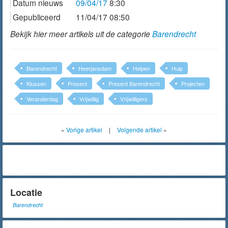
Datum nieuws
09/04/17
8:30
Gepubliceerd
11/04/17 08:50
Bekijk hier meer artikels uit de categorie
Barendrecht
Barendrecht
Heerjansdam
Helpen
Hulp
Klussen
Present
Present Barendrecht
Projecten
Veranderdag
Vrijwillig
Vrijwilligers
«
Vorige artikel
|
Volgende artikel
»
Locatie
Barendrecht