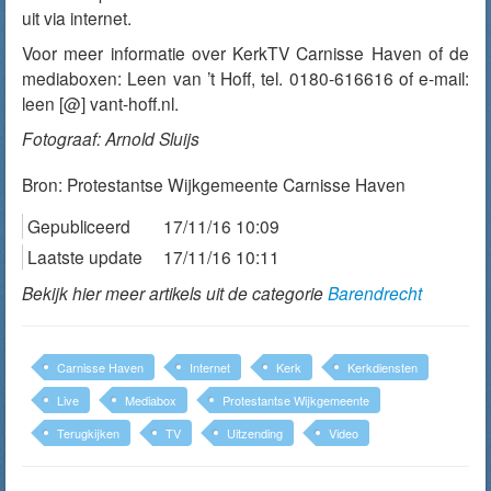
uit via internet.
Voor meer informatie over KerkTV Carnisse Haven of de
mediaboxen: Leen van ’t Hoff, tel. 0180-616616 of e-mail:
leen [@] vant-hoff.nl.
Fotograaf: Arnold Sluijs
Bron:
Protestantse Wijkgemeente Carnisse Haven
Gepubliceerd
17/11/16 10:09
Laatste update
17/11/16 10:11
Bekijk hier meer artikels uit de categorie
Barendrecht
Carnisse Haven
Internet
Kerk
Kerkdiensten
Live
Mediabox
Protestantse Wijkgemeente
Terugkijken
TV
Uitzending
Video