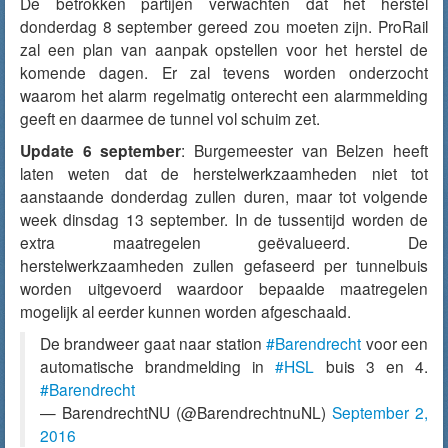
De betrokken partijen verwachten dat het herstel
donderdag 8 september gereed zou moeten zijn. ProRail
zal een plan van aanpak opstellen voor het herstel de
komende dagen. Er zal tevens worden onderzocht
waarom het alarm regelmatig onterecht een alarmmelding
geeft en daarmee de tunnel vol schuim zet.
Update 6 september
: Burgemeester van Belzen heeft
laten weten dat de herstelwerkzaamheden niet tot
aanstaande donderdag zullen duren, maar tot volgende
week dinsdag 13 september. In de tussentijd worden de
extra maatregelen geëvalueerd. De
herstelwerkzaamheden zullen gefaseerd per tunnelbuis
worden uitgevoerd waardoor bepaalde maatregelen
mogelijk al eerder kunnen worden afgeschaald.
De brandweer gaat naar station
#Barendrecht
voor een
automatische brandmelding in
#HSL
buis 3 en 4.
#Barendrecht
— BarendrechtNU (@BarendrechtnuNL)
September 2,
2016