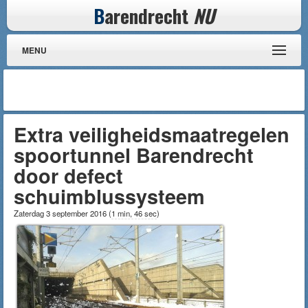
B
arendrecht
NU
MENU
Extra veiligheidsmaatregelen
spoortunnel Barendrecht
door defect
schuimblussysteem
Zaterdag 3 september 2016
(
1 min, 46 sec
)