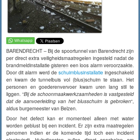
BARENDRECHT – Bij de spoortunnel van Barendrecht zijn
per direct extra veiligheidsmaatregelen ingesteld nadat de
brandmeldinstallatie
gisteren
een loos alarm veroorzaakte.
Door dit alarm werd de
schuimblusinstallatie
ingeschakeld
en kwam de tunnelbuis vol (blus)schuim te staan. Het
personen en goederenvervoer kwam uren lang stil te
liggen. “
Bij de schoonmaakwerkzaamheden is vastgesteld
dat de aanvoerleiding van het blusschuim is gebroken
“,
aldus burgemeester van Belzen.
Door het defect kan er momenteel alleen met water
worden geblust bij een incident. Er zijn extra maatregelen
genomen indien er de komende tijd toch een incident
plaatsvindt. Hulpdiensten zullen direct opschalen om